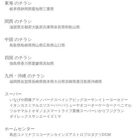
東海 のチラシ
岐阜県
静岡県
愛知県
三重県
関西 のチラシ
滋賀県
京都府
大阪府
兵庫県
奈良県
和歌山県
中国 のチラシ
鳥取県
島根県
岡山県
広島県
山口県
四国 のチラシ
徳島県
香川県
愛媛県
高知県
九州・沖縄 のチラシ
福岡県
佐賀県
長崎県
熊本県
大分県
宮崎県
鹿児島県
沖縄県
スーパー
いなげや
西條
アマノパークス
ベイシア
ビッグヨーサン
イトーヨーカドー
イオン
カスミ
マルエツ
スーパーバリュー
ヤオコー
オーケー
ヨークベニマル
ツルヤ
マルト
オギノ
エスマート
ライフ
業務スーパー
いかり
フジグラン
ダイレックス
サンエー
イズミヤ
ホームセンター
島忠
コメリ
ナフコ
コーナン
カインズ
アストロプロダクツ
DCM