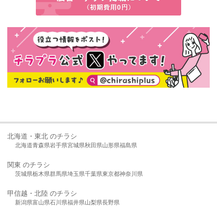
北海道・東北 のチラシ
北海道
青森県
岩手県
宮城県
秋田県
山形県
福島県
関東 のチラシ
茨城県
栃木県
群馬県
埼玉県
千葉県
東京都
神奈川県
甲信越・北陸 のチラシ
新潟県
富山県
石川県
福井県
山梨県
長野県