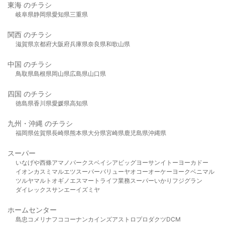
東海 のチラシ
岐阜県
静岡県
愛知県
三重県
関西 のチラシ
滋賀県
京都府
大阪府
兵庫県
奈良県
和歌山県
中国 のチラシ
鳥取県
島根県
岡山県
広島県
山口県
四国 のチラシ
徳島県
香川県
愛媛県
高知県
九州・沖縄 のチラシ
福岡県
佐賀県
長崎県
熊本県
大分県
宮崎県
鹿児島県
沖縄県
スーパー
いなげや
西條
アマノパークス
ベイシア
ビッグヨーサン
イトーヨーカドー
イオン
カスミ
マルエツ
スーパーバリュー
ヤオコー
オーケー
ヨークベニマル
ツルヤ
マルト
オギノ
エスマート
ライフ
業務スーパー
いかり
フジグラン
ダイレックス
サンエー
イズミヤ
ホームセンター
島忠
コメリ
ナフコ
コーナン
カインズ
アストロプロダクツ
DCM