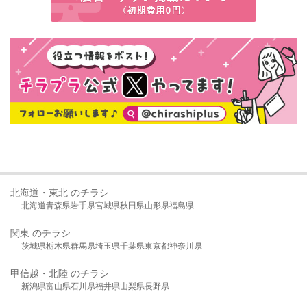
北海道・東北 のチラシ
北海道
青森県
岩手県
宮城県
秋田県
山形県
福島県
関東 のチラシ
茨城県
栃木県
群馬県
埼玉県
千葉県
東京都
神奈川県
甲信越・北陸 のチラシ
新潟県
富山県
石川県
福井県
山梨県
長野県