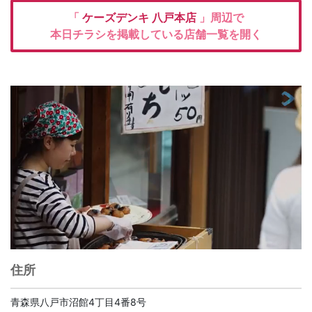
「
ケーズデンキ
八戸本店
」周辺で
本日チラシを掲載している店舗一覧を開く
住所
青森県八戸市沼館4丁目4番8号