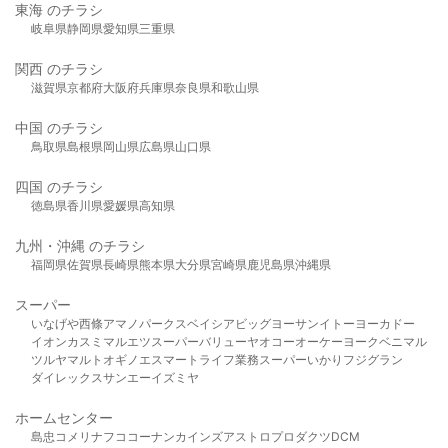
東海 のチラシ
岐阜県
静岡県
愛知県
三重県
関西 のチラシ
滋賀県
京都府
大阪府
兵庫県
奈良県
和歌山県
中国 のチラシ
鳥取県
島根県
岡山県
広島県
山口県
四国 のチラシ
徳島県
香川県
愛媛県
高知県
九州・沖縄 のチラシ
福岡県
佐賀県
長崎県
熊本県
大分県
宮崎県
鹿児島県
沖縄県
スーパー
いなげや
西條
アマノパークス
ベイシア
ビッグヨーサン
イトーヨーカドー
イオン
カスミ
マルエツ
スーパーバリュー
ヤオコー
オーケー
ヨークベニマル
ツルヤ
マルト
オギノ
エスマート
ライフ
業務スーパー
いかり
フジグラン
ダイレックス
サンエー
イズミヤ
ホームセンター
島忠
コメリ
ナフコ
コーナン
カインズ
アストロプロダクツ
DCM