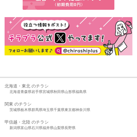
北海道・東北 のチラシ
北海道
青森県
岩手県
宮城県
秋田県
山形県
福島県
関東 のチラシ
茨城県
栃木県
群馬県
埼玉県
千葉県
東京都
神奈川県
甲信越・北陸 のチラシ
新潟県
富山県
石川県
福井県
山梨県
長野県