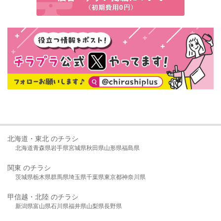
北海道・東北 のチラシ
北海道
青森県
岩手県
宮城県
秋田県
山形県
福島県
関東 のチラシ
茨城県
栃木県
群馬県
埼玉県
千葉県
東京都
神奈川県
甲信越・北陸 のチラシ
新潟県
富山県
石川県
福井県
山梨県
長野県