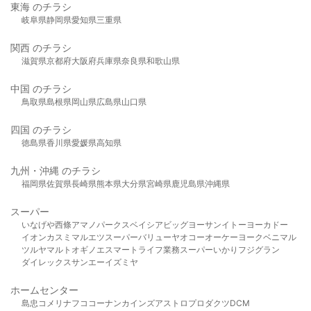
東海 のチラシ
岐阜県
静岡県
愛知県
三重県
関西 のチラシ
滋賀県
京都府
大阪府
兵庫県
奈良県
和歌山県
中国 のチラシ
鳥取県
島根県
岡山県
広島県
山口県
四国 のチラシ
徳島県
香川県
愛媛県
高知県
九州・沖縄 のチラシ
福岡県
佐賀県
長崎県
熊本県
大分県
宮崎県
鹿児島県
沖縄県
スーパー
いなげや
西條
アマノパークス
ベイシア
ビッグヨーサン
イトーヨーカドー
イオン
カスミ
マルエツ
スーパーバリュー
ヤオコー
オーケー
ヨークベニマル
ツルヤ
マルト
オギノ
エスマート
ライフ
業務スーパー
いかり
フジグラン
ダイレックス
サンエー
イズミヤ
ホームセンター
島忠
コメリ
ナフコ
コーナン
カインズ
アストロプロダクツ
DCM