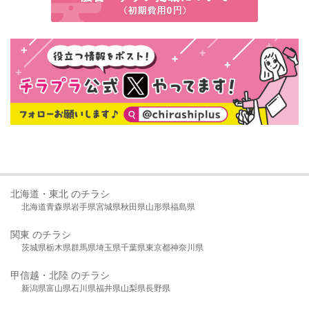
北海道・東北 のチラシ
北海道
青森県
岩手県
宮城県
秋田県
山形県
福島県
関東 のチラシ
茨城県
栃木県
群馬県
埼玉県
千葉県
東京都
神奈川県
甲信越・北陸 のチラシ
新潟県
富山県
石川県
福井県
山梨県
長野県