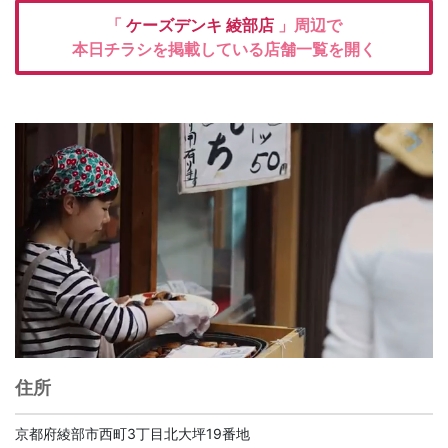
「
ケーズデンキ
綾部店
」周辺で
本日チラシを掲載している店舗一覧を開く
住所
京都府綾部市西町3丁目北大坪19番地