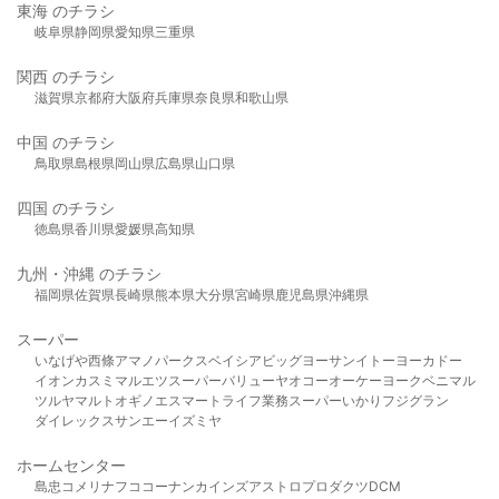
東海 のチラシ
岐阜県
静岡県
愛知県
三重県
関西 のチラシ
滋賀県
京都府
大阪府
兵庫県
奈良県
和歌山県
中国 のチラシ
鳥取県
島根県
岡山県
広島県
山口県
四国 のチラシ
徳島県
香川県
愛媛県
高知県
九州・沖縄 のチラシ
福岡県
佐賀県
長崎県
熊本県
大分県
宮崎県
鹿児島県
沖縄県
スーパー
いなげや
西條
アマノパークス
ベイシア
ビッグヨーサン
イトーヨーカドー
イオン
カスミ
マルエツ
スーパーバリュー
ヤオコー
オーケー
ヨークベニマル
ツルヤ
マルト
オギノ
エスマート
ライフ
業務スーパー
いかり
フジグラン
ダイレックス
サンエー
イズミヤ
ホームセンター
島忠
コメリ
ナフコ
コーナン
カインズ
アストロプロダクツ
DCM