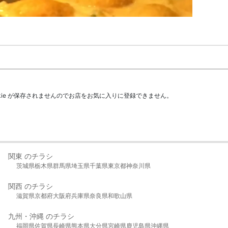
kie が保存されませんのでお店をお気に入りに登録できません。
関東 のチラシ
茨城県
栃木県
群馬県
埼玉県
千葉県
東京都
神奈川県
関西 のチラシ
滋賀県
京都府
大阪府
兵庫県
奈良県
和歌山県
九州・沖縄 のチラシ
福岡県
佐賀県
長崎県
熊本県
大分県
宮崎県
鹿児島県
沖縄県