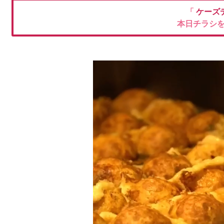
「
ケーズ
本日チラシ