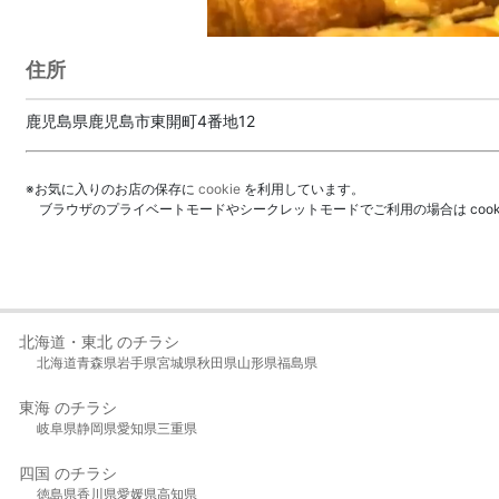
住所
鹿児島県鹿児島市東開町4番地12
※お気に入りのお店の保存に
cookie
を利用しています。
ブラウザのプライベートモードやシークレットモードでご利用の場合は coo
北海道・東北 のチラシ
北海道
青森県
岩手県
宮城県
秋田県
山形県
福島県
東海 のチラシ
岐阜県
静岡県
愛知県
三重県
四国 のチラシ
徳島県
香川県
愛媛県
高知県