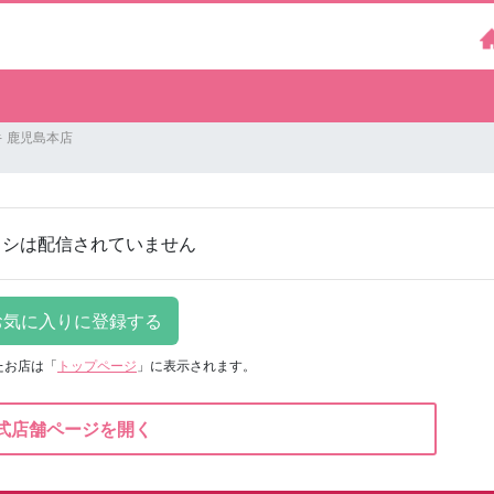
 鹿児島本店
ラシは配信されていません
たお店は
「
トップページ
」に表示されます。
式店舗ページを開く