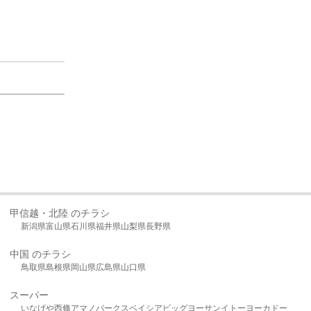
甲信越・北陸 のチラシ
新潟県
富山県
石川県
福井県
山梨県
長野県
中国 のチラシ
鳥取県
島根県
岡山県
広島県
山口県
スーパー
いなげや
西條
アマノパークス
ベイシア
ビッグヨーサン
イトーヨーカドー