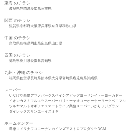
東海 のチラシ
岐阜県
静岡県
愛知県
三重県
関西 のチラシ
滋賀県
京都府
大阪府
兵庫県
奈良県
和歌山県
中国 のチラシ
鳥取県
島根県
岡山県
広島県
山口県
四国 のチラシ
徳島県
香川県
愛媛県
高知県
九州・沖縄 のチラシ
福岡県
佐賀県
長崎県
熊本県
大分県
宮崎県
鹿児島県
沖縄県
スーパー
いなげや
西條
アマノパークス
ベイシア
ビッグヨーサン
イトーヨーカドー
イオン
カスミ
マルエツ
スーパーバリュー
ヤオコー
オーケー
ヨークベニマル
ツルヤ
マルト
オギノ
エスマート
ライフ
業務スーパー
いかり
フジグラン
ダイレックス
サンエー
イズミヤ
ホームセンター
島忠
コメリ
ナフコ
コーナン
カインズ
アストロプロダクツ
DCM