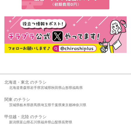
北海道・東北 のチラシ
北海道
青森県
岩手県
宮城県
秋田県
山形県
福島県
関東 のチラシ
茨城県
栃木県
群馬県
埼玉県
千葉県
東京都
神奈川県
甲信越・北陸 のチラシ
新潟県
富山県
石川県
福井県
山梨県
長野県