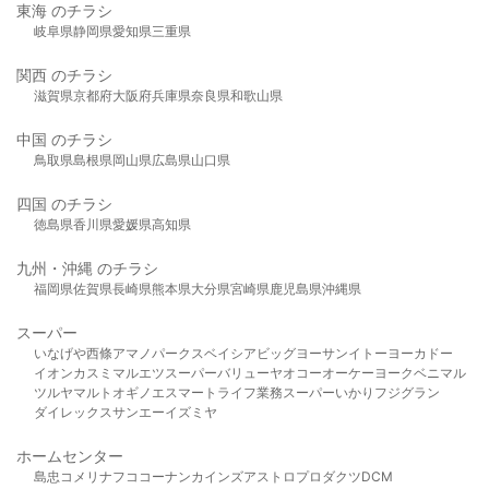
東海 のチラシ
岐阜県
静岡県
愛知県
三重県
関西 のチラシ
滋賀県
京都府
大阪府
兵庫県
奈良県
和歌山県
中国 のチラシ
鳥取県
島根県
岡山県
広島県
山口県
四国 のチラシ
徳島県
香川県
愛媛県
高知県
九州・沖縄 のチラシ
福岡県
佐賀県
長崎県
熊本県
大分県
宮崎県
鹿児島県
沖縄県
スーパー
いなげや
西條
アマノパークス
ベイシア
ビッグヨーサン
イトーヨーカドー
イオン
カスミ
マルエツ
スーパーバリュー
ヤオコー
オーケー
ヨークベニマル
ツルヤ
マルト
オギノ
エスマート
ライフ
業務スーパー
いかり
フジグラン
ダイレックス
サンエー
イズミヤ
ホームセンター
島忠
コメリ
ナフコ
コーナン
カインズ
アストロプロダクツ
DCM