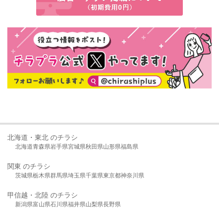
北海道・東北 のチラシ
北海道
青森県
岩手県
宮城県
秋田県
山形県
福島県
関東 のチラシ
茨城県
栃木県
群馬県
埼玉県
千葉県
東京都
神奈川県
甲信越・北陸 のチラシ
新潟県
富山県
石川県
福井県
山梨県
長野県