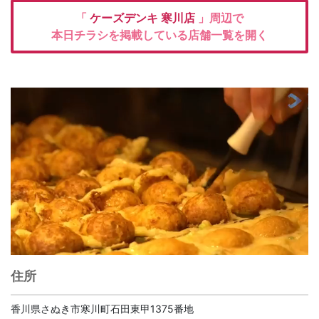
「
ケーズデンキ
寒川店
」周辺で
本日チラシを掲載している店舗一覧を開く
住所
香川県さぬき市寒川町石田東甲1375番地