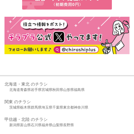
北海道・東北 のチラシ
北海道
青森県
岩手県
宮城県
秋田県
山形県
福島県
関東 のチラシ
茨城県
栃木県
群馬県
埼玉県
千葉県
東京都
神奈川県
甲信越・北陸 のチラシ
新潟県
富山県
石川県
福井県
山梨県
長野県