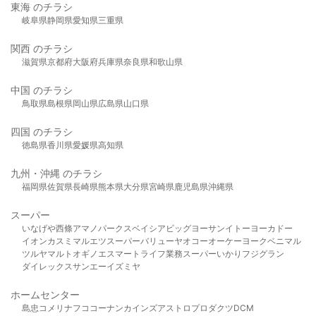
東海 のチラシ
岐阜県
静岡県
愛知県
三重県
関西 のチラシ
滋賀県
京都府
大阪府
兵庫県
奈良県
和歌山県
中国 のチラシ
鳥取県
島根県
岡山県
広島県
山口県
四国 のチラシ
徳島県
香川県
愛媛県
高知県
九州・沖縄 のチラシ
福岡県
佐賀県
長崎県
熊本県
大分県
宮崎県
鹿児島県
沖縄県
スーパー
いなげや
西條
アマノパークス
ベイシア
ビッグヨーサン
イトーヨーカドー
イオン
カスミ
マルエツ
スーパーバリュー
ヤオコー
オーケー
ヨークベニマル
ツルヤ
マルト
オギノ
エスマート
ライフ
業務スーパー
いかり
フジグラン
ダイレックス
サンエー
イズミヤ
ホームセンター
島忠
コメリ
ナフコ
コーナン
カインズ
アストロプロダクツ
DCM