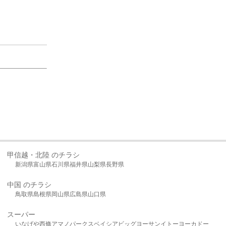
甲信越・北陸 のチラシ
新潟県
富山県
石川県
福井県
山梨県
長野県
中国 のチラシ
鳥取県
島根県
岡山県
広島県
山口県
スーパー
いなげや
西條
アマノパークス
ベイシア
ビッグヨーサン
イトーヨーカドー