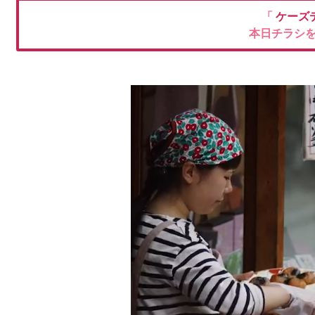
「
ケーズ
本日チラシ