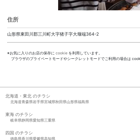
住所
山形県東田川郡三川町大字猪子字大堰端364-2
※お気に入りのお店の保存に
cookie
を利用しています。
ブラウザのプライベートモードやシークレットモードでご利用の場合は coo
北海道・東北 のチラシ
北海道
青森県
岩手県
宮城県
秋田県
山形県
福島県
東海 のチラシ
岐阜県
静岡県
愛知県
三重県
四国 のチラシ
徳島県
香川県
愛媛県
高知県