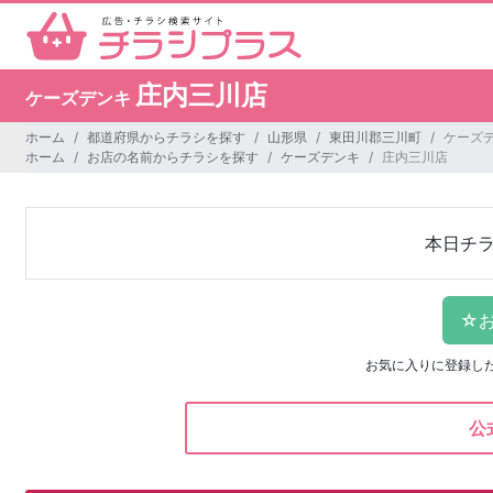
庄内三川店
ケーズデンキ
ホーム
都道府県からチラシを探す
山形県
東田川郡三川町
ケーズデ
ホーム
お店の名前からチラシを探す
ケーズデンキ
庄内三川店
本日チ
お気に入りに登録し
公