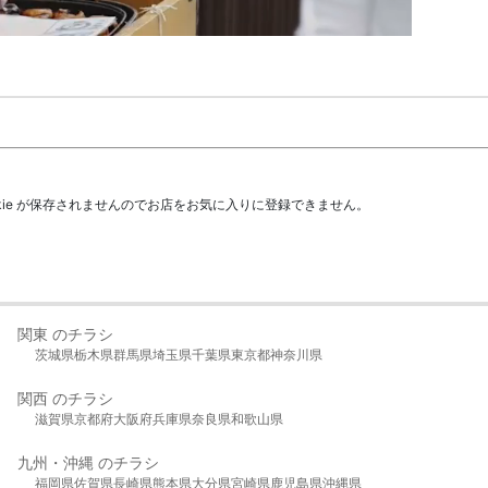
kie が保存されませんのでお店をお気に入りに登録できません。
関東 のチラシ
茨城県
栃木県
群馬県
埼玉県
千葉県
東京都
神奈川県
関西 のチラシ
滋賀県
京都府
大阪府
兵庫県
奈良県
和歌山県
九州・沖縄 のチラシ
福岡県
佐賀県
長崎県
熊本県
大分県
宮崎県
鹿児島県
沖縄県