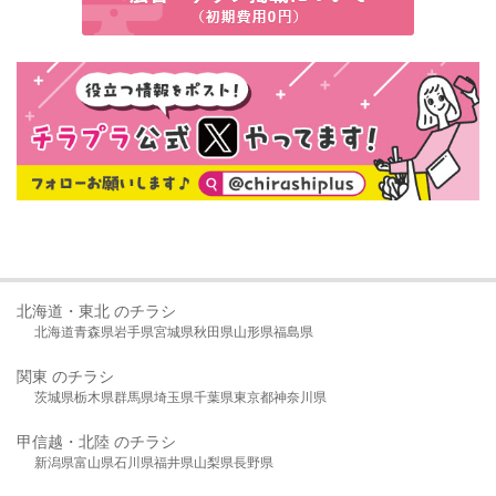
北海道・東北 のチラシ
北海道
青森県
岩手県
宮城県
秋田県
山形県
福島県
関東 のチラシ
茨城県
栃木県
群馬県
埼玉県
千葉県
東京都
神奈川県
甲信越・北陸 のチラシ
新潟県
富山県
石川県
福井県
山梨県
長野県