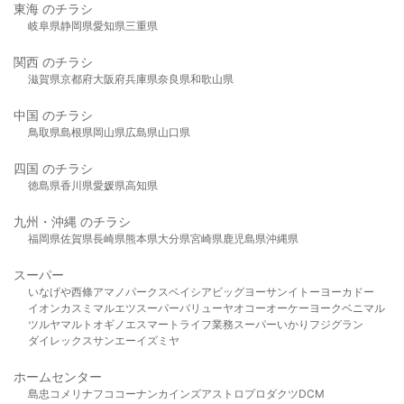
東海 のチラシ
岐阜県
静岡県
愛知県
三重県
関西 のチラシ
滋賀県
京都府
大阪府
兵庫県
奈良県
和歌山県
中国 のチラシ
鳥取県
島根県
岡山県
広島県
山口県
四国 のチラシ
徳島県
香川県
愛媛県
高知県
九州・沖縄 のチラシ
福岡県
佐賀県
長崎県
熊本県
大分県
宮崎県
鹿児島県
沖縄県
スーパー
いなげや
西條
アマノパークス
ベイシア
ビッグヨーサン
イトーヨーカドー
イオン
カスミ
マルエツ
スーパーバリュー
ヤオコー
オーケー
ヨークベニマル
ツルヤ
マルト
オギノ
エスマート
ライフ
業務スーパー
いかり
フジグラン
ダイレックス
サンエー
イズミヤ
ホームセンター
島忠
コメリ
ナフコ
コーナン
カインズ
アストロプロダクツ
DCM