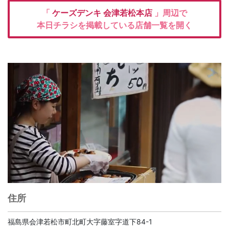
「
ケーズデンキ
会津若松本店
」周辺で
本日チラシを掲載している店舗一覧を開く
住所
福島県会津若松市町北町大字藤室字道下84-1