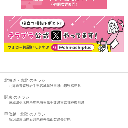
北海道・東北 のチラシ
北海道
青森県
岩手県
宮城県
秋田県
山形県
福島県
関東 のチラシ
茨城県
栃木県
群馬県
埼玉県
千葉県
東京都
神奈川県
甲信越・北陸 のチラシ
新潟県
富山県
石川県
福井県
山梨県
長野県