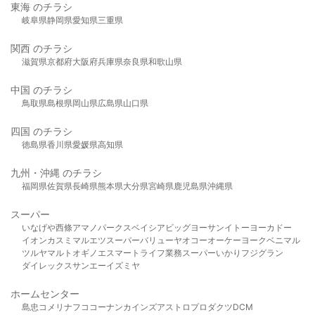
東海 のチラシ
岐阜県
静岡県
愛知県
三重県
関西 のチラシ
滋賀県
京都府
大阪府
兵庫県
奈良県
和歌山県
中国 のチラシ
鳥取県
島根県
岡山県
広島県
山口県
四国 のチラシ
徳島県
香川県
愛媛県
高知県
九州・沖縄 のチラシ
福岡県
佐賀県
長崎県
熊本県
大分県
宮崎県
鹿児島県
沖縄県
スーパー
いなげや
西條
アマノパークス
ベイシア
ビッグヨーサン
イトーヨーカドー
イオン
カスミ
マルエツ
スーパーバリュー
ヤオコー
オーケー
ヨークベニマル
ツルヤ
マルト
オギノ
エスマート
ライフ
業務スーパー
いかり
フジグラン
ダイレックス
サンエー
イズミヤ
ホームセンター
島忠
コメリ
ナフコ
コーナン
カインズ
アストロプロダクツ
DCM