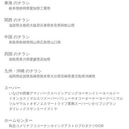
東海 のチラシ
岐阜県
静岡県
愛知県
三重県
関西 のチラシ
滋賀県
京都府
大阪府
兵庫県
奈良県
和歌山県
中国 のチラシ
鳥取県
島根県
岡山県
広島県
山口県
四国 のチラシ
徳島県
香川県
愛媛県
高知県
九州・沖縄 のチラシ
福岡県
佐賀県
長崎県
熊本県
大分県
宮崎県
鹿児島県
沖縄県
スーパー
いなげや
西條
アマノパークス
ベイシア
ビッグヨーサン
イトーヨーカドー
イオン
カスミ
マルエツ
スーパーバリュー
ヤオコー
オーケー
ヨークベニマル
ツルヤ
マルト
オギノ
エスマート
ライフ
業務スーパー
いかり
フジグラン
ダイレックス
サンエー
イズミヤ
ホームセンター
島忠
コメリ
ナフコ
コーナン
カインズ
アストロプロダクツ
DCM