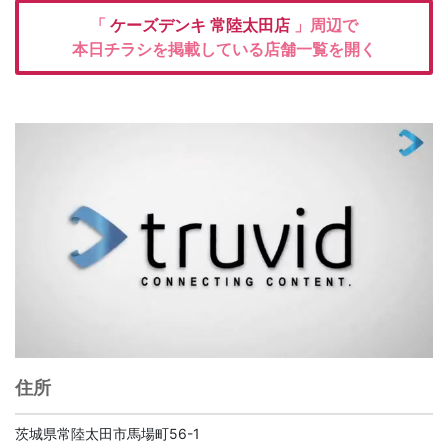
「
ケーズデンキ
常陸太田店
」周辺で
本日チラシを掲載している店舗一覧を開く
住所
茨城県常陸太田市馬場町56-1