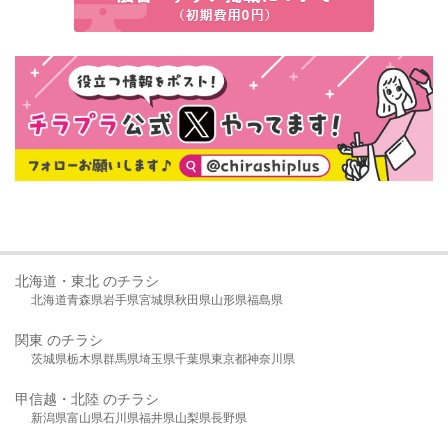
北海道・東北 のチラシ
北海道
青森県
岩手県
宮城県
秋田県
山形県
福島県
関東 のチラシ
茨城県
栃木県
群馬県
埼玉県
千葉県
東京都
神奈川県
甲信越・北陸 のチラシ
新潟県
富山県
石川県
福井県
山梨県
長野県