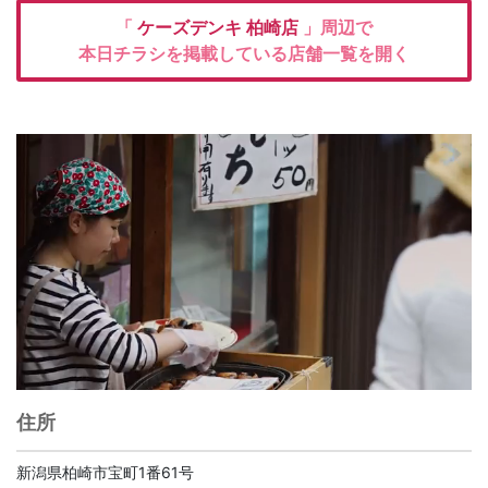
「
ケーズデンキ
柏崎店
」周辺で
本日チラシを掲載している店舗一覧を開く
住所
新潟県柏崎市宝町1番61号