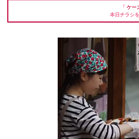
「
ケー
本日チラシ