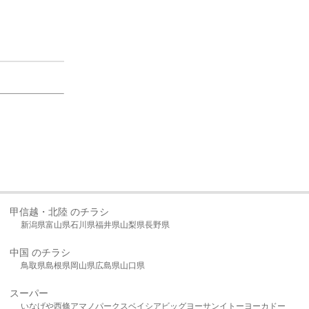
甲信越・北陸 のチラシ
新潟県
富山県
石川県
福井県
山梨県
長野県
中国 のチラシ
鳥取県
島根県
岡山県
広島県
山口県
スーパー
いなげや
西條
アマノパークス
ベイシア
ビッグヨーサン
イトーヨーカドー