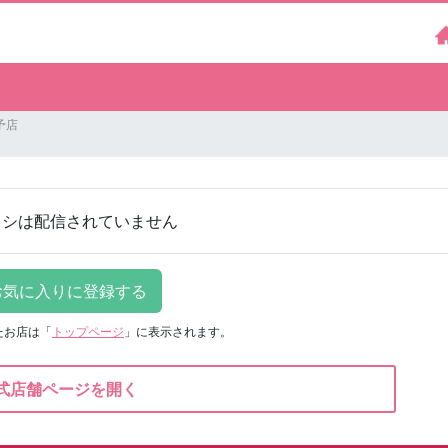
予店
ラシは配信されていません
たお店は
「
トップページ
」に表示されます。
式店舗ページを開く