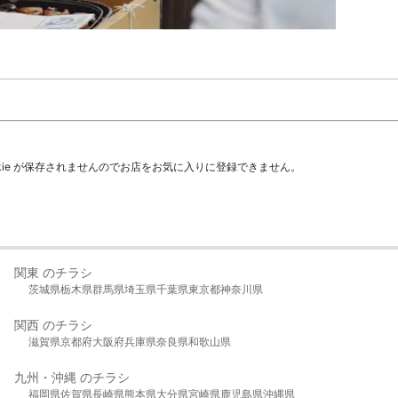
kie が保存されませんのでお店をお気に入りに登録できません。
関東 のチラシ
茨城県
栃木県
群馬県
埼玉県
千葉県
東京都
神奈川県
関西 のチラシ
滋賀県
京都府
大阪府
兵庫県
奈良県
和歌山県
九州・沖縄 のチラシ
福岡県
佐賀県
長崎県
熊本県
大分県
宮崎県
鹿児島県
沖縄県