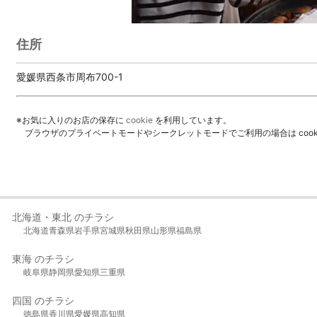
住所
愛媛県西条市周布700-1
※お気に入りのお店の保存に
cookie
を利用しています。
ブラウザのプライベートモードやシークレットモードでご利用の場合は coo
北海道・東北 のチラシ
北海道
青森県
岩手県
宮城県
秋田県
山形県
福島県
東海 のチラシ
岐阜県
静岡県
愛知県
三重県
四国 のチラシ
徳島県
香川県
愛媛県
高知県