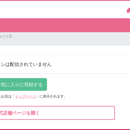
みどり店
ラシは配信されていません
たお店は
「
トップページ
」に表示されます。
式店舗ページを開く