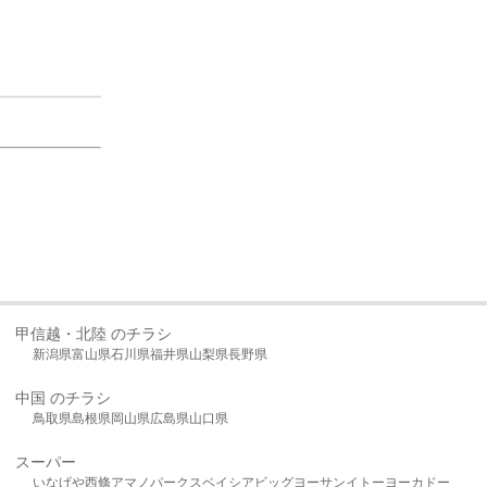
甲信越・北陸 のチラシ
新潟県
富山県
石川県
福井県
山梨県
長野県
中国 のチラシ
鳥取県
島根県
岡山県
広島県
山口県
スーパー
いなげや
西條
アマノパークス
ベイシア
ビッグヨーサン
イトーヨーカドー