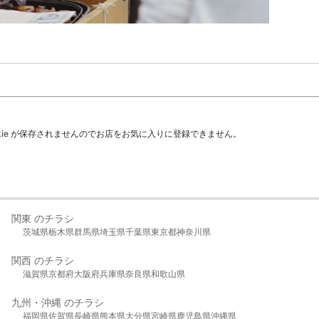
kie が保存されませんのでお店をお気に入りに登録できません。
関東 のチラシ
茨城県
栃木県
群馬県
埼玉県
千葉県
東京都
神奈川県
関西 のチラシ
滋賀県
京都府
大阪府
兵庫県
奈良県
和歌山県
九州・沖縄 のチラシ
福岡県
佐賀県
長崎県
熊本県
大分県
宮崎県
鹿児島県
沖縄県