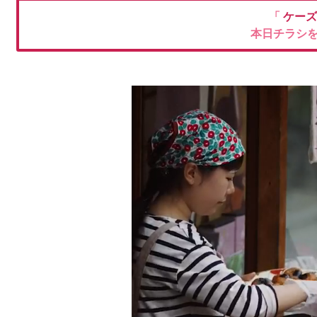
「
ケーズ
本日チラシ