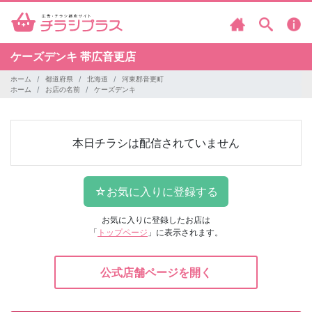
ケーズデンキ
帯広音更店
ホーム
都道府県
北海道
河東郡音更町
ホーム
お店の名前
ケーズデンキ
本日チラシは配信されていません
お気に入りに登録したお店は
「
トップページ
」に表示されます。
公式店舗ページを開く