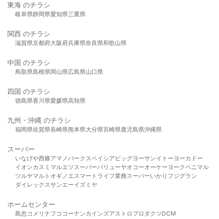
東海 のチラシ
岐阜県
静岡県
愛知県
三重県
関西 のチラシ
滋賀県
京都府
大阪府
兵庫県
奈良県
和歌山県
中国 のチラシ
鳥取県
島根県
岡山県
広島県
山口県
四国 のチラシ
徳島県
香川県
愛媛県
高知県
九州・沖縄 のチラシ
福岡県
佐賀県
長崎県
熊本県
大分県
宮崎県
鹿児島県
沖縄県
スーパー
いなげや
西條
アマノパークス
ベイシア
ビッグヨーサン
イトーヨーカドー
イオン
カスミ
マルエツ
スーパーバリュー
ヤオコー
オーケー
ヨークベニマル
ツルヤ
マルト
オギノ
エスマート
ライフ
業務スーパー
いかり
フジグラン
ダイレックス
サンエー
イズミヤ
ホームセンター
島忠
コメリ
ナフコ
コーナン
カインズ
アストロプロダクツ
DCM