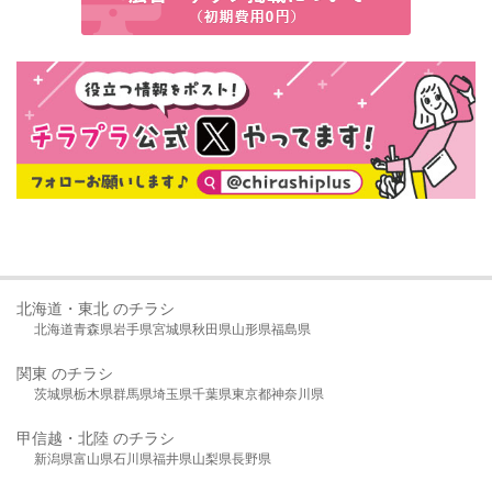
北海道・東北 のチラシ
北海道
青森県
岩手県
宮城県
秋田県
山形県
福島県
関東 のチラシ
茨城県
栃木県
群馬県
埼玉県
千葉県
東京都
神奈川県
甲信越・北陸 のチラシ
新潟県
富山県
石川県
福井県
山梨県
長野県