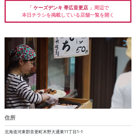
「
ケーズデンキ
帯広音更店
」周辺で
本日チラシを掲載している店舗一覧を開く
住所
北海道河東郡音更町木野大通東11丁目1-1