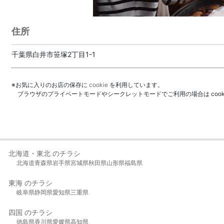
住所
千葉県白井市笹塚2丁目1-1
※お気に入りのお店の保存に
cookie
を利用しています。
ブラウザのプライベートモードやシークレットモードでご利用の場合は coo
北海道・東北 のチラシ
北海道
青森県
岩手県
宮城県
秋田県
山形県
福島県
東海 のチラシ
岐阜県
静岡県
愛知県
三重県
四国 のチラシ
徳島県
香川県
愛媛県
高知県