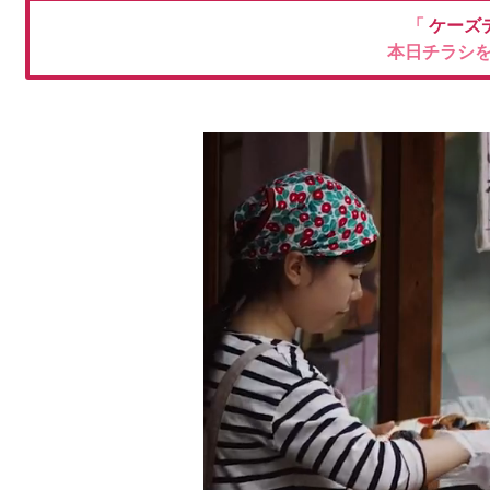
「
ケーズ
本日チラシ