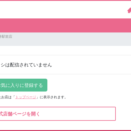
井駅前店
ラシは配信されていません
たお店は
「
トップページ
」に表示されます。
式店舗ページを開く