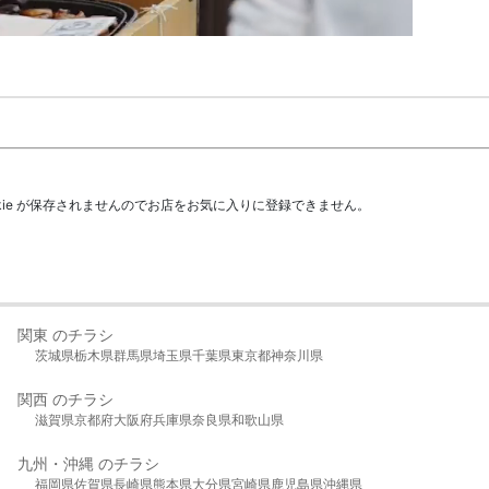
kie が保存されませんのでお店をお気に入りに登録できません。
関東 のチラシ
茨城県
栃木県
群馬県
埼玉県
千葉県
東京都
神奈川県
関西 のチラシ
滋賀県
京都府
大阪府
兵庫県
奈良県
和歌山県
九州・沖縄 のチラシ
福岡県
佐賀県
長崎県
熊本県
大分県
宮崎県
鹿児島県
沖縄県