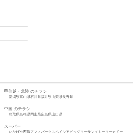
甲信越・北陸 のチラシ
新潟県
富山県
石川県
福井県
山梨県
長野県
中国 のチラシ
鳥取県
島根県
岡山県
広島県
山口県
スーパー
いなげや
西條
アマノパークス
ベイシア
ビッグヨーサン
イトーヨーカドー