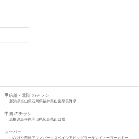
甲信越・北陸 のチラシ
新潟県
富山県
石川県
福井県
山梨県
長野県
中国 のチラシ
鳥取県
島根県
岡山県
広島県
山口県
スーパー
いなげや
西條
アマノパークス
ベイシア
ビッグヨーサン
イトーヨーカドー