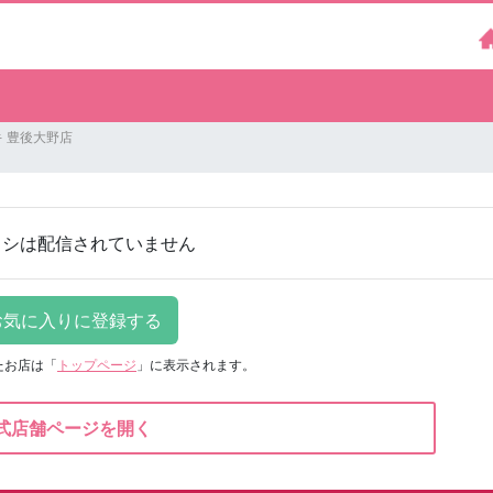
 豊後大野店
ラシは配信されていません
たお店は
「
トップページ
」に表示されます。
式店舗ページを開く