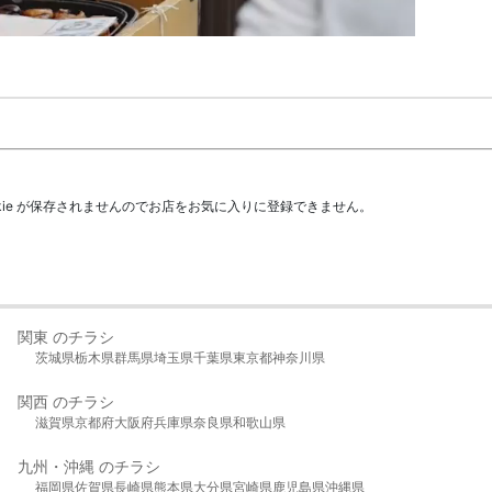
kie が保存されませんのでお店をお気に入りに登録できません。
関東 のチラシ
茨城県
栃木県
群馬県
埼玉県
千葉県
東京都
神奈川県
関西 のチラシ
滋賀県
京都府
大阪府
兵庫県
奈良県
和歌山県
九州・沖縄 のチラシ
福岡県
佐賀県
長崎県
熊本県
大分県
宮崎県
鹿児島県
沖縄県