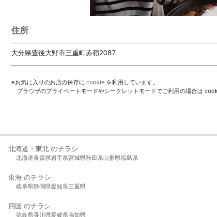
住所
大分県豊後大野市三重町赤嶺2087
※お気に入りのお店の保存に
cookie
を利用しています。
ブラウザのプライベートモードやシークレットモードでご利用の場合は coo
北海道・東北 のチラシ
北海道
青森県
岩手県
宮城県
秋田県
山形県
福島県
東海 のチラシ
岐阜県
静岡県
愛知県
三重県
四国 のチラシ
徳島県
香川県
愛媛県
高知県