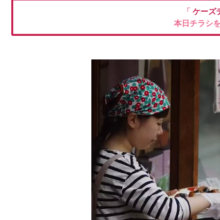
「
ケーズ
本日チラシ