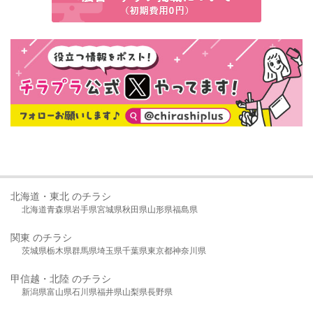
北海道・東北 のチラシ
北海道
青森県
岩手県
宮城県
秋田県
山形県
福島県
関東 のチラシ
茨城県
栃木県
群馬県
埼玉県
千葉県
東京都
神奈川県
甲信越・北陸 のチラシ
新潟県
富山県
石川県
福井県
山梨県
長野県