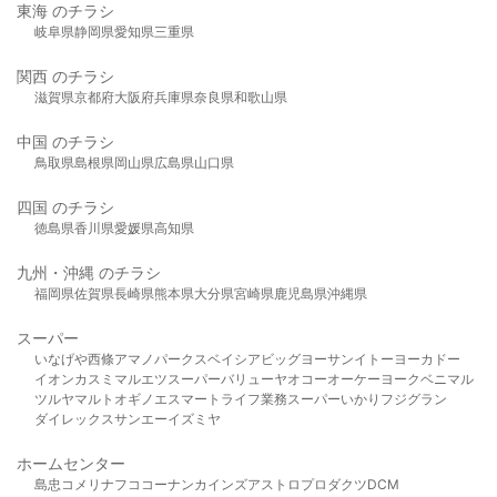
東海 のチラシ
岐阜県
静岡県
愛知県
三重県
関西 のチラシ
滋賀県
京都府
大阪府
兵庫県
奈良県
和歌山県
中国 のチラシ
鳥取県
島根県
岡山県
広島県
山口県
四国 のチラシ
徳島県
香川県
愛媛県
高知県
九州・沖縄 のチラシ
福岡県
佐賀県
長崎県
熊本県
大分県
宮崎県
鹿児島県
沖縄県
スーパー
いなげや
西條
アマノパークス
ベイシア
ビッグヨーサン
イトーヨーカドー
イオン
カスミ
マルエツ
スーパーバリュー
ヤオコー
オーケー
ヨークベニマル
ツルヤ
マルト
オギノ
エスマート
ライフ
業務スーパー
いかり
フジグラン
ダイレックス
サンエー
イズミヤ
ホームセンター
島忠
コメリ
ナフコ
コーナン
カインズ
アストロプロダクツ
DCM