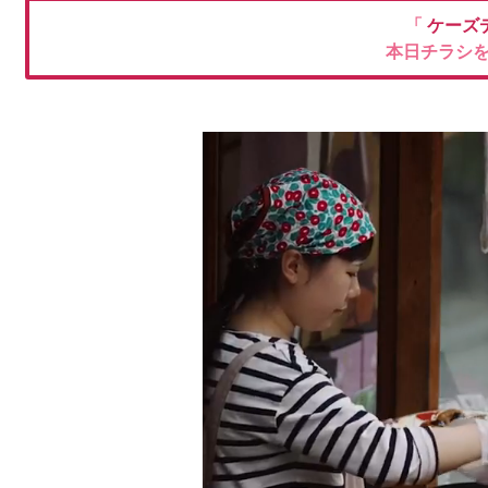
「
ケーズ
本日チラシ