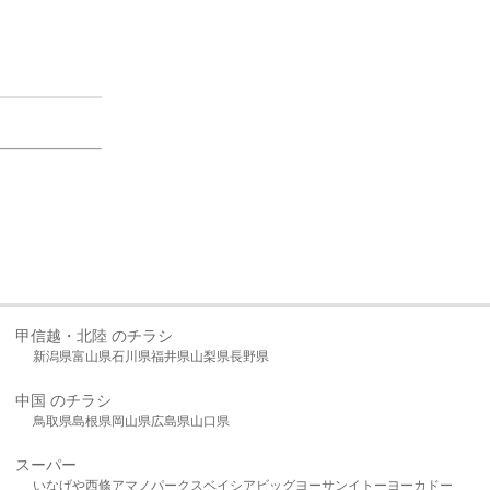
甲信越・北陸 のチラシ
新潟県
富山県
石川県
福井県
山梨県
長野県
中国 のチラシ
鳥取県
島根県
岡山県
広島県
山口県
スーパー
いなげや
西條
アマノパークス
ベイシア
ビッグヨーサン
イトーヨーカドー