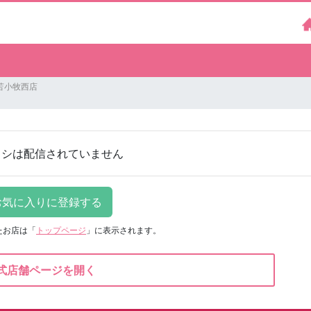
苫小牧西店
ラシは配信されていません
たお店は
「
トップページ
」に表示されます。
式店舗ページを開く