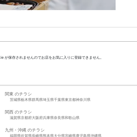
kie が保存されませんのでお店をお気に入りに登録できません。
関東 のチラシ
茨城県
栃木県
群馬県
埼玉県
千葉県
東京都
神奈川県
関西 のチラシ
滋賀県
京都府
大阪府
兵庫県
奈良県
和歌山県
九州・沖縄 のチラシ
福岡県
佐賀県
長崎県
熊本県
大分県
宮崎県
鹿児島県
沖縄県