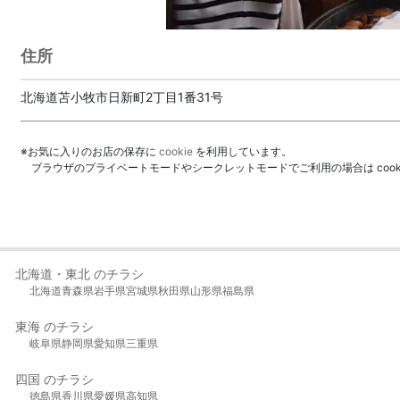
住所
北海道苫小牧市日新町2丁目1番31号
※お気に入りのお店の保存に
cookie
を利用しています。
ブラウザのプライベートモードやシークレットモードでご利用の場合は coo
北海道・東北 のチラシ
北海道
青森県
岩手県
宮城県
秋田県
山形県
福島県
東海 のチラシ
岐阜県
静岡県
愛知県
三重県
四国 のチラシ
徳島県
香川県
愛媛県
高知県