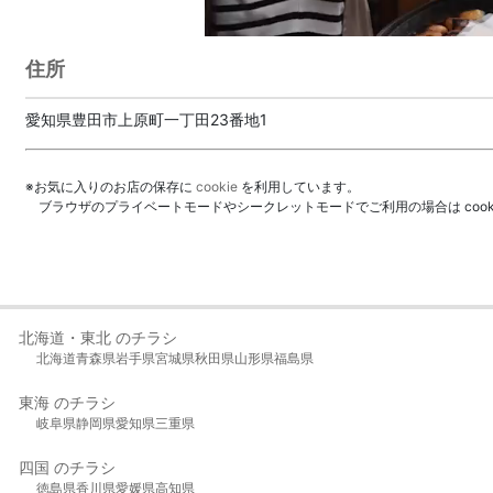
住所
愛知県豊田市上原町一丁田23番地1
※お気に入りのお店の保存に
cookie
を利用しています。
ブラウザのプライベートモードやシークレットモードでご利用の場合は coo
北海道・東北 のチラシ
北海道
青森県
岩手県
宮城県
秋田県
山形県
福島県
東海 のチラシ
岐阜県
静岡県
愛知県
三重県
四国 のチラシ
徳島県
香川県
愛媛県
高知県