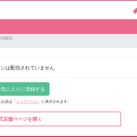
田四郷店
ラシは配信されていません
たお店は
「
トップページ
」に表示されます。
式店舗ページを開く