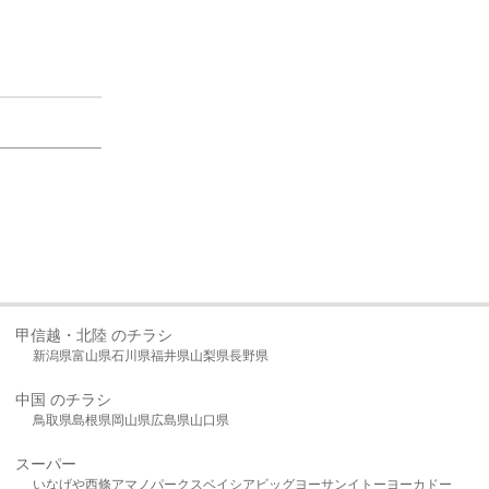
甲信越・北陸 のチラシ
新潟県
富山県
石川県
福井県
山梨県
長野県
中国 のチラシ
鳥取県
島根県
岡山県
広島県
山口県
スーパー
いなげや
西條
アマノパークス
ベイシア
ビッグヨーサン
イトーヨーカドー