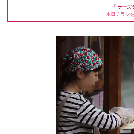
「
ケーズ
本日チラシ