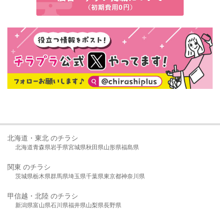
北海道・東北 のチラシ
北海道
青森県
岩手県
宮城県
秋田県
山形県
福島県
関東 のチラシ
茨城県
栃木県
群馬県
埼玉県
千葉県
東京都
神奈川県
甲信越・北陸 のチラシ
新潟県
富山県
石川県
福井県
山梨県
長野県