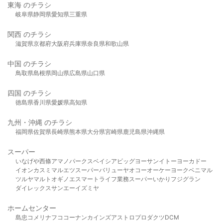
東海 のチラシ
岐阜県
静岡県
愛知県
三重県
関西 のチラシ
滋賀県
京都府
大阪府
兵庫県
奈良県
和歌山県
中国 のチラシ
鳥取県
島根県
岡山県
広島県
山口県
四国 のチラシ
徳島県
香川県
愛媛県
高知県
九州・沖縄 のチラシ
福岡県
佐賀県
長崎県
熊本県
大分県
宮崎県
鹿児島県
沖縄県
スーパー
いなげや
西條
アマノパークス
ベイシア
ビッグヨーサン
イトーヨーカドー
イオン
カスミ
マルエツ
スーパーバリュー
ヤオコー
オーケー
ヨークベニマル
ツルヤ
マルト
オギノ
エスマート
ライフ
業務スーパー
いかり
フジグラン
ダイレックス
サンエー
イズミヤ
ホームセンター
島忠
コメリ
ナフコ
コーナン
カインズ
アストロプロダクツ
DCM