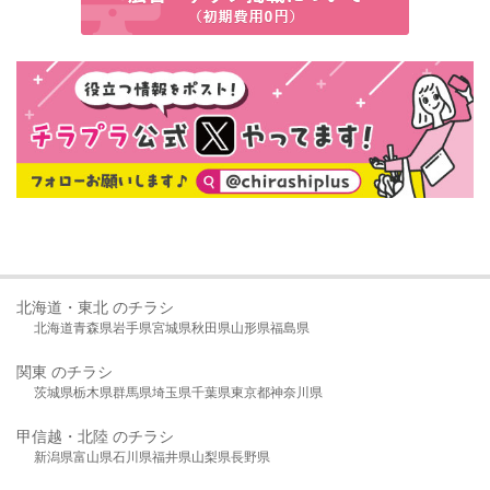
北海道・東北 のチラシ
北海道
青森県
岩手県
宮城県
秋田県
山形県
福島県
関東 のチラシ
茨城県
栃木県
群馬県
埼玉県
千葉県
東京都
神奈川県
甲信越・北陸 のチラシ
新潟県
富山県
石川県
福井県
山梨県
長野県