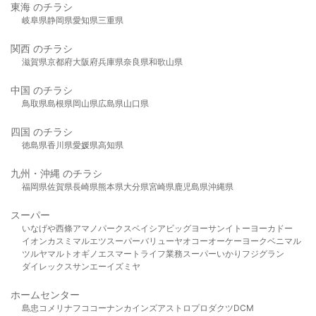
東海 のチラシ
岐阜県
静岡県
愛知県
三重県
関西 のチラシ
滋賀県
京都府
大阪府
兵庫県
奈良県
和歌山県
中国 のチラシ
鳥取県
島根県
岡山県
広島県
山口県
四国 のチラシ
徳島県
香川県
愛媛県
高知県
九州・沖縄 のチラシ
福岡県
佐賀県
長崎県
熊本県
大分県
宮崎県
鹿児島県
沖縄県
スーパー
いなげや
西條
アマノパークス
ベイシア
ビッグヨーサン
イトーヨーカドー
イオン
カスミ
マルエツ
スーパーバリュー
ヤオコー
オーケー
ヨークベニマル
ツルヤ
マルト
オギノ
エスマート
ライフ
業務スーパー
いかり
フジグラン
ダイレックス
サンエー
イズミヤ
ホームセンター
島忠
コメリ
ナフコ
コーナン
カインズ
アストロプロダクツ
DCM