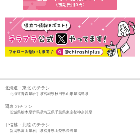
北海道・東北 のチラシ
北海道
青森県
岩手県
宮城県
秋田県
山形県
福島県
関東 のチラシ
茨城県
栃木県
群馬県
埼玉県
千葉県
東京都
神奈川県
甲信越・北陸 のチラシ
新潟県
富山県
石川県
福井県
山梨県
長野県