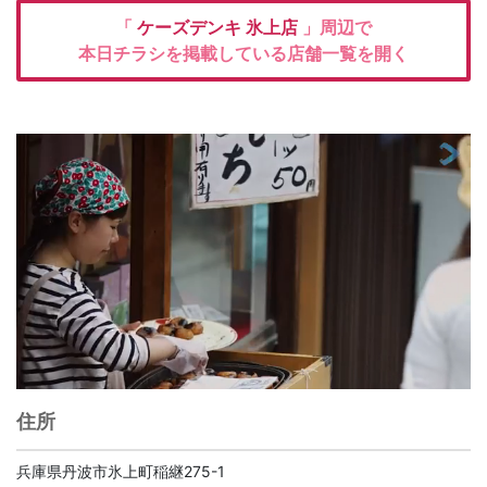
「
ケーズデンキ
氷上店
」周辺で
本日チラシを掲載している店舗一覧を開く
住所
兵庫県丹波市氷上町稲継275-1