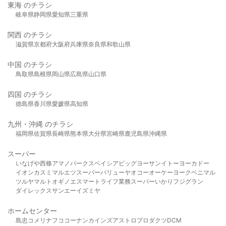
東海 のチラシ
岐阜県
静岡県
愛知県
三重県
関西 のチラシ
滋賀県
京都府
大阪府
兵庫県
奈良県
和歌山県
中国 のチラシ
鳥取県
島根県
岡山県
広島県
山口県
四国 のチラシ
徳島県
香川県
愛媛県
高知県
九州・沖縄 のチラシ
福岡県
佐賀県
長崎県
熊本県
大分県
宮崎県
鹿児島県
沖縄県
スーパー
いなげや
西條
アマノパークス
ベイシア
ビッグヨーサン
イトーヨーカドー
イオン
カスミ
マルエツ
スーパーバリュー
ヤオコー
オーケー
ヨークベニマル
ツルヤ
マルト
オギノ
エスマート
ライフ
業務スーパー
いかり
フジグラン
ダイレックス
サンエー
イズミヤ
ホームセンター
島忠
コメリ
ナフコ
コーナン
カインズ
アストロプロダクツ
DCM