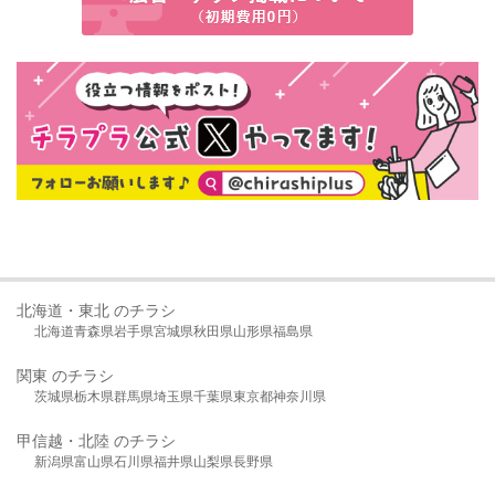
北海道・東北 のチラシ
北海道
青森県
岩手県
宮城県
秋田県
山形県
福島県
関東 のチラシ
茨城県
栃木県
群馬県
埼玉県
千葉県
東京都
神奈川県
甲信越・北陸 のチラシ
新潟県
富山県
石川県
福井県
山梨県
長野県