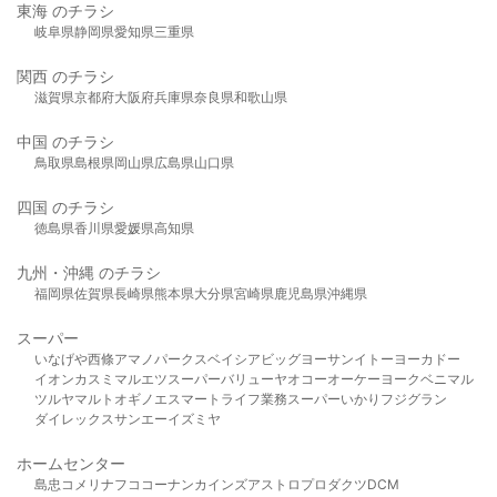
東海 のチラシ
岐阜県
静岡県
愛知県
三重県
関西 のチラシ
滋賀県
京都府
大阪府
兵庫県
奈良県
和歌山県
中国 のチラシ
鳥取県
島根県
岡山県
広島県
山口県
四国 のチラシ
徳島県
香川県
愛媛県
高知県
九州・沖縄 のチラシ
福岡県
佐賀県
長崎県
熊本県
大分県
宮崎県
鹿児島県
沖縄県
スーパー
いなげや
西條
アマノパークス
ベイシア
ビッグヨーサン
イトーヨーカドー
イオン
カスミ
マルエツ
スーパーバリュー
ヤオコー
オーケー
ヨークベニマル
ツルヤ
マルト
オギノ
エスマート
ライフ
業務スーパー
いかり
フジグラン
ダイレックス
サンエー
イズミヤ
ホームセンター
島忠
コメリ
ナフコ
コーナン
カインズ
アストロプロダクツ
DCM