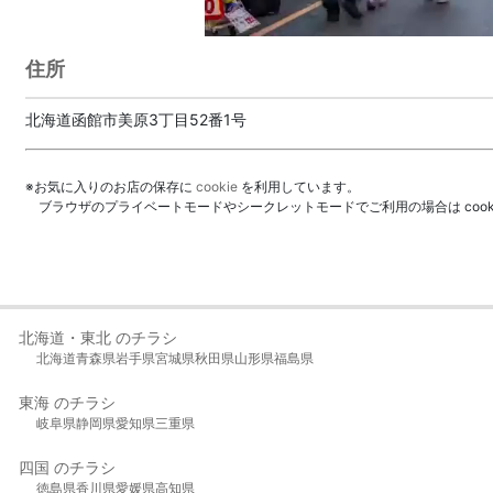
住所
北海道函館市美原3丁目52番1号
※お気に入りのお店の保存に
cookie
を利用しています。
ブラウザのプライベートモードやシークレットモードでご利用の場合は coo
北海道・東北 のチラシ
北海道
青森県
岩手県
宮城県
秋田県
山形県
福島県
東海 のチラシ
岐阜県
静岡県
愛知県
三重県
四国 のチラシ
徳島県
香川県
愛媛県
高知県