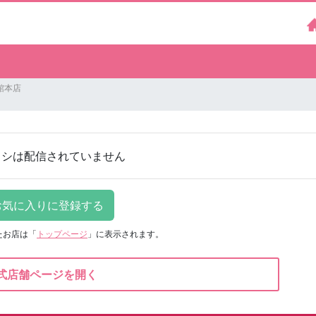
館本店
ラシは配信されていません
たお店は
「
トップページ
」に表示されます。
式店舗ページを開く