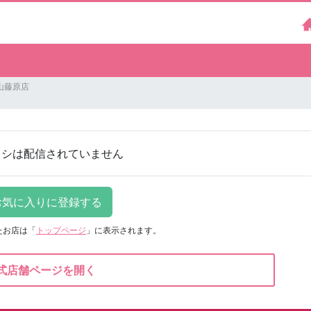
山藤原店
ラシは配信されていません
たお店は
「
トップページ
」に表示されます。
式店舗ページを開く