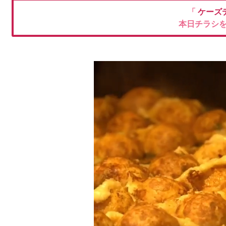
「
ケーズ
本日チラシ