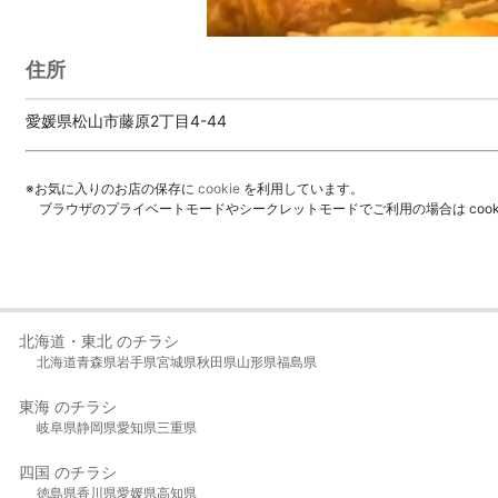
住所
愛媛県松山市藤原2丁目4-44
※お気に入りのお店の保存に
cookie
を利用しています。
ブラウザのプライベートモードやシークレットモードでご利用の場合は coo
北海道・東北 のチラシ
北海道
青森県
岩手県
宮城県
秋田県
山形県
福島県
東海 のチラシ
岐阜県
静岡県
愛知県
三重県
四国 のチラシ
徳島県
香川県
愛媛県
高知県