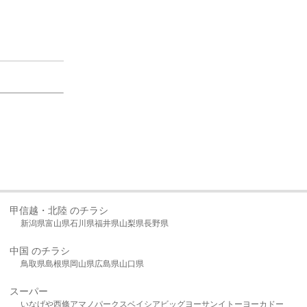
甲信越・北陸 のチラシ
新潟県
富山県
石川県
福井県
山梨県
長野県
中国 のチラシ
鳥取県
島根県
岡山県
広島県
山口県
スーパー
いなげや
西條
アマノパークス
ベイシア
ビッグヨーサン
イトーヨーカドー