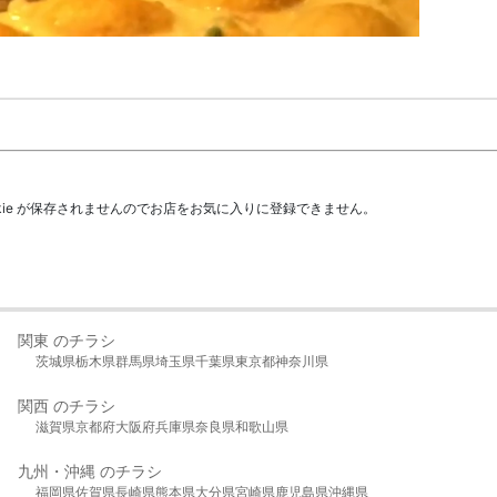
kie が保存されませんのでお店をお気に入りに登録できません。
関東 のチラシ
茨城県
栃木県
群馬県
埼玉県
千葉県
東京都
神奈川県
関西 のチラシ
滋賀県
京都府
大阪府
兵庫県
奈良県
和歌山県
九州・沖縄 のチラシ
福岡県
佐賀県
長崎県
熊本県
大分県
宮崎県
鹿児島県
沖縄県