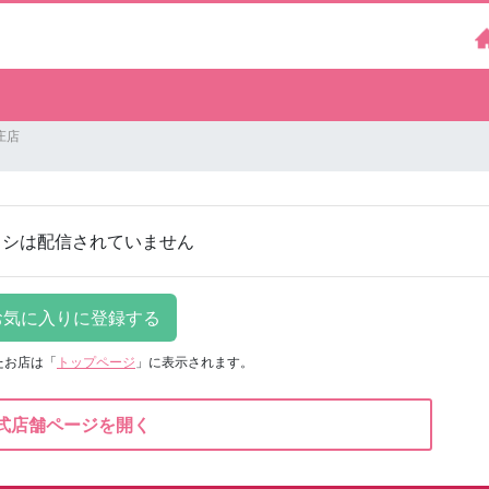
庄店
ラシは配信されていません
たお店は
「
トップページ
」に表示されます。
式店舗ページを開く