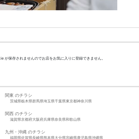
kie が保存されませんのでお店をお気に入りに登録できません。
関東 のチラシ
茨城県
栃木県
群馬県
埼玉県
千葉県
東京都
神奈川県
関西 のチラシ
滋賀県
京都府
大阪府
兵庫県
奈良県
和歌山県
九州・沖縄 のチラシ
福岡県
佐賀県
長崎県
熊本県
大分県
宮崎県
鹿児島県
沖縄県