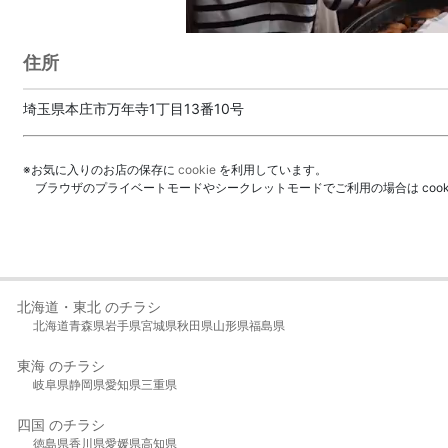
住所
埼玉県本庄市万年寺1丁目13番10号
※お気に入りのお店の保存に
cookie
を利用しています。
ブラウザのプライベートモードやシークレットモードでご利用の場合は coo
北海道・東北 のチラシ
北海道
青森県
岩手県
宮城県
秋田県
山形県
福島県
東海 のチラシ
岐阜県
静岡県
愛知県
三重県
四国 のチラシ
徳島県
香川県
愛媛県
高知県