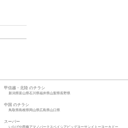
甲信越・北陸 のチラシ
新潟県
富山県
石川県
福井県
山梨県
長野県
中国 のチラシ
鳥取県
島根県
岡山県
広島県
山口県
スーパー
いなげや
西條
アマノパークス
ベイシア
ビッグヨーサン
イトーヨーカドー