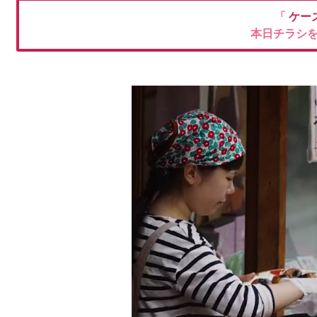
「
ケー
本日チラシ