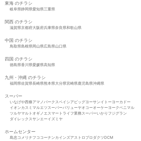
東海 のチラシ
岐阜県
静岡県
愛知県
三重県
関西 のチラシ
滋賀県
京都府
大阪府
兵庫県
奈良県
和歌山県
中国 のチラシ
鳥取県
島根県
岡山県
広島県
山口県
四国 のチラシ
徳島県
香川県
愛媛県
高知県
九州・沖縄 のチラシ
福岡県
佐賀県
長崎県
熊本県
大分県
宮崎県
鹿児島県
沖縄県
スーパー
いなげや
西條
アマノパークス
ベイシア
ビッグヨーサン
イトーヨーカドー
イオン
カスミ
マルエツ
スーパーバリュー
ヤオコー
オーケー
ヨークベニマル
ツルヤ
マルト
オギノ
エスマート
ライフ
業務スーパー
いかり
フジグラン
ダイレックス
サンエー
イズミヤ
ホームセンター
島忠
コメリ
ナフコ
コーナン
カインズ
アストロプロダクツ
DCM