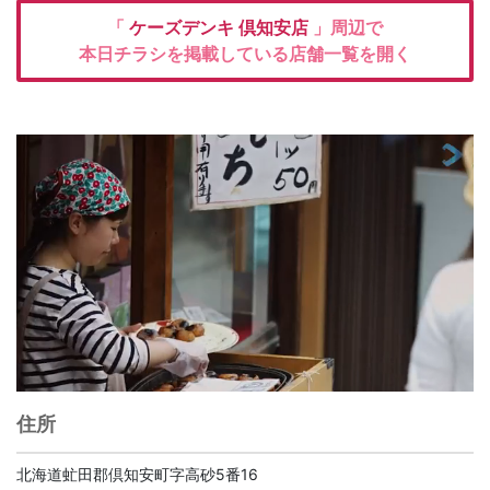
「
ケーズデンキ
倶知安店
」周辺で
本日チラシを掲載している店舗一覧を開く
住所
北海道虻田郡倶知安町字高砂5番16