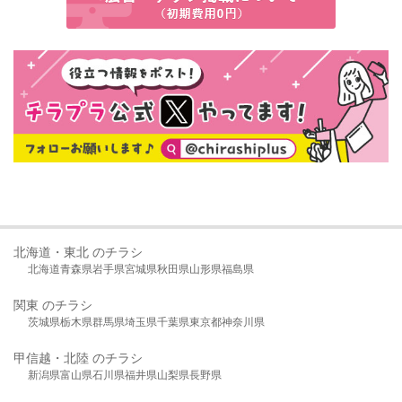
北海道・東北 のチラシ
北海道
青森県
岩手県
宮城県
秋田県
山形県
福島県
関東 のチラシ
茨城県
栃木県
群馬県
埼玉県
千葉県
東京都
神奈川県
甲信越・北陸 のチラシ
新潟県
富山県
石川県
福井県
山梨県
長野県