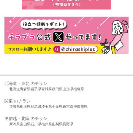
北海道・東北 のチラシ
北海道
青森県
岩手県
宮城県
秋田県
山形県
福島県
関東 のチラシ
茨城県
栃木県
群馬県
埼玉県
千葉県
東京都
神奈川県
甲信越・北陸 のチラシ
新潟県
富山県
石川県
福井県
山梨県
長野県