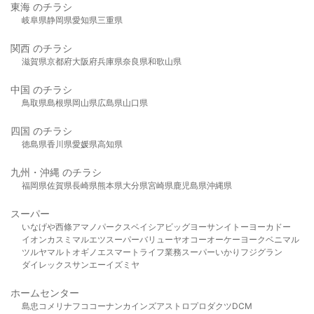
東海 のチラシ
岐阜県
静岡県
愛知県
三重県
関西 のチラシ
滋賀県
京都府
大阪府
兵庫県
奈良県
和歌山県
中国 のチラシ
鳥取県
島根県
岡山県
広島県
山口県
四国 のチラシ
徳島県
香川県
愛媛県
高知県
九州・沖縄 のチラシ
福岡県
佐賀県
長崎県
熊本県
大分県
宮崎県
鹿児島県
沖縄県
スーパー
いなげや
西條
アマノパークス
ベイシア
ビッグヨーサン
イトーヨーカドー
イオン
カスミ
マルエツ
スーパーバリュー
ヤオコー
オーケー
ヨークベニマル
ツルヤ
マルト
オギノ
エスマート
ライフ
業務スーパー
いかり
フジグラン
ダイレックス
サンエー
イズミヤ
ホームセンター
島忠
コメリ
ナフコ
コーナン
カインズ
アストロプロダクツ
DCM