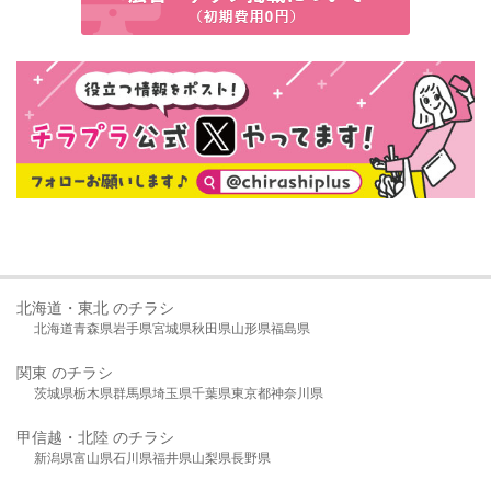
北海道・東北 のチラシ
北海道
青森県
岩手県
宮城県
秋田県
山形県
福島県
関東 のチラシ
茨城県
栃木県
群馬県
埼玉県
千葉県
東京都
神奈川県
甲信越・北陸 のチラシ
新潟県
富山県
石川県
福井県
山梨県
長野県