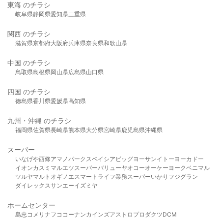
東海 のチラシ
岐阜県
静岡県
愛知県
三重県
関西 のチラシ
滋賀県
京都府
大阪府
兵庫県
奈良県
和歌山県
中国 のチラシ
鳥取県
島根県
岡山県
広島県
山口県
四国 のチラシ
徳島県
香川県
愛媛県
高知県
九州・沖縄 のチラシ
福岡県
佐賀県
長崎県
熊本県
大分県
宮崎県
鹿児島県
沖縄県
スーパー
いなげや
西條
アマノパークス
ベイシア
ビッグヨーサン
イトーヨーカドー
イオン
カスミ
マルエツ
スーパーバリュー
ヤオコー
オーケー
ヨークベニマル
ツルヤ
マルト
オギノ
エスマート
ライフ
業務スーパー
いかり
フジグラン
ダイレックス
サンエー
イズミヤ
ホームセンター
島忠
コメリ
ナフコ
コーナン
カインズ
アストロプロダクツ
DCM