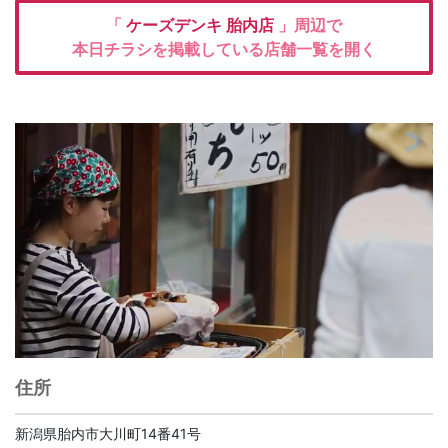
「
ケーズデンキ
胎内店
」周辺で
本日チラシを掲載している店舗一覧を開く
住所
新潟県胎内市大川町14番41号