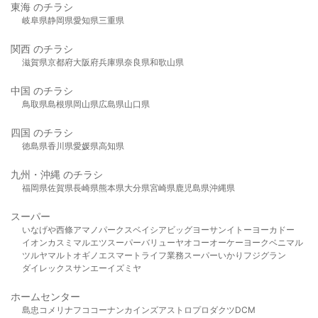
東海 のチラシ
岐阜県
静岡県
愛知県
三重県
関西 のチラシ
滋賀県
京都府
大阪府
兵庫県
奈良県
和歌山県
中国 のチラシ
鳥取県
島根県
岡山県
広島県
山口県
四国 のチラシ
徳島県
香川県
愛媛県
高知県
九州・沖縄 のチラシ
福岡県
佐賀県
長崎県
熊本県
大分県
宮崎県
鹿児島県
沖縄県
スーパー
いなげや
西條
アマノパークス
ベイシア
ビッグヨーサン
イトーヨーカドー
イオン
カスミ
マルエツ
スーパーバリュー
ヤオコー
オーケー
ヨークベニマル
ツルヤ
マルト
オギノ
エスマート
ライフ
業務スーパー
いかり
フジグラン
ダイレックス
サンエー
イズミヤ
ホームセンター
島忠
コメリ
ナフコ
コーナン
カインズ
アストロプロダクツ
DCM