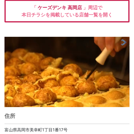
「
ケーズデンキ
高岡店
」周辺で
本日チラシを掲載している店舗一覧を開く
住所
富山県高岡市美幸町1丁目1番17号