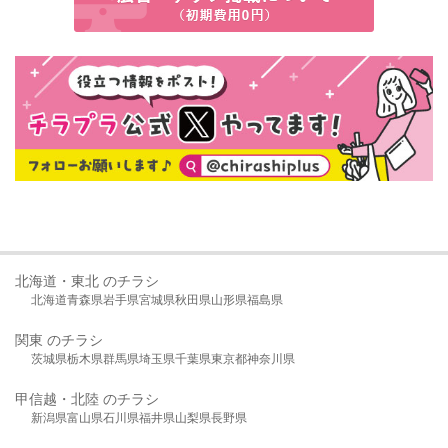
北海道・東北 のチラシ
北海道
青森県
岩手県
宮城県
秋田県
山形県
福島県
関東 のチラシ
茨城県
栃木県
群馬県
埼玉県
千葉県
東京都
神奈川県
甲信越・北陸 のチラシ
新潟県
富山県
石川県
福井県
山梨県
長野県