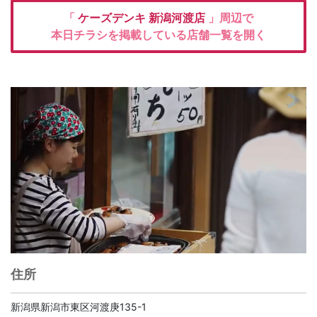
「
ケーズデンキ
新潟河渡店
」周辺で
本日チラシを掲載している店舗一覧を開く
住所
新潟県新潟市東区河渡庚135-1