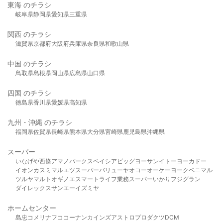
東海 のチラシ
岐阜県
静岡県
愛知県
三重県
関西 のチラシ
滋賀県
京都府
大阪府
兵庫県
奈良県
和歌山県
中国 のチラシ
鳥取県
島根県
岡山県
広島県
山口県
四国 のチラシ
徳島県
香川県
愛媛県
高知県
九州・沖縄 のチラシ
福岡県
佐賀県
長崎県
熊本県
大分県
宮崎県
鹿児島県
沖縄県
スーパー
いなげや
西條
アマノパークス
ベイシア
ビッグヨーサン
イトーヨーカドー
イオン
カスミ
マルエツ
スーパーバリュー
ヤオコー
オーケー
ヨークベニマル
ツルヤ
マルト
オギノ
エスマート
ライフ
業務スーパー
いかり
フジグラン
ダイレックス
サンエー
イズミヤ
ホームセンター
島忠
コメリ
ナフコ
コーナン
カインズ
アストロプロダクツ
DCM