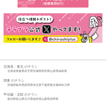
北海道・東北 のチラシ
北海道
青森県
岩手県
宮城県
秋田県
山形県
福島県
関東 のチラシ
茨城県
栃木県
群馬県
埼玉県
千葉県
東京都
神奈川県
甲信越・北陸 のチラシ
新潟県
富山県
石川県
福井県
山梨県
長野県