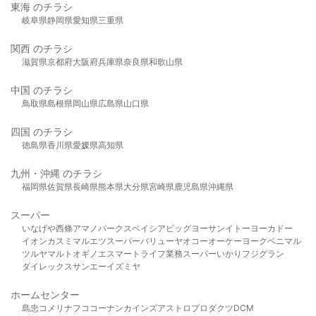
東海 のチラシ
岐阜県
静岡県
愛知県
三重県
関西 のチラシ
滋賀県
京都府
大阪府
兵庫県
奈良県
和歌山県
中国 のチラシ
鳥取県
島根県
岡山県
広島県
山口県
四国 のチラシ
徳島県
香川県
愛媛県
高知県
九州・沖縄 のチラシ
福岡県
佐賀県
長崎県
熊本県
大分県
宮崎県
鹿児島県
沖縄県
スーパー
いなげや
西條
アマノパークス
ベイシア
ビッグヨーサン
イトーヨーカドー
イオン
カスミ
マルエツ
スーパーバリュー
ヤオコー
オーケー
ヨークベニマル
ツルヤ
マルト
オギノ
エスマート
ライフ
業務スーパー
いかり
フジグラン
ダイレックス
サンエー
イズミヤ
ホームセンター
島忠
コメリ
ナフコ
コーナン
カインズ
アストロプロダクツ
DCM