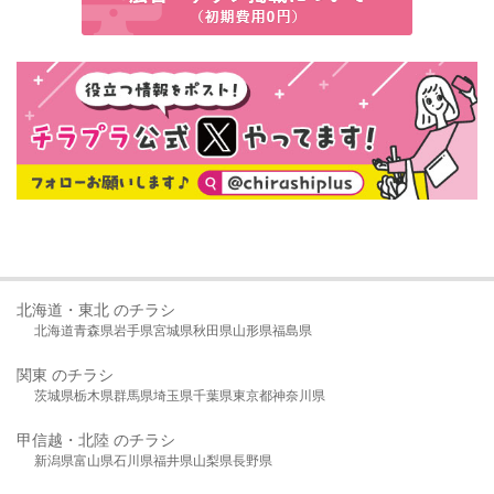
北海道・東北 のチラシ
北海道
青森県
岩手県
宮城県
秋田県
山形県
福島県
関東 のチラシ
茨城県
栃木県
群馬県
埼玉県
千葉県
東京都
神奈川県
甲信越・北陸 のチラシ
新潟県
富山県
石川県
福井県
山梨県
長野県