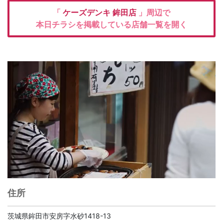
「
ケーズデンキ
鉾田店
」周辺で
本日チラシを掲載している店舗一覧を開く
住所
茨城県鉾田市安房字水砂1418-13