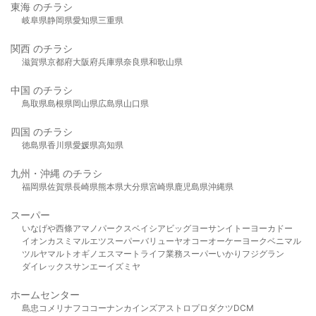
東海 のチラシ
岐阜県
静岡県
愛知県
三重県
関西 のチラシ
滋賀県
京都府
大阪府
兵庫県
奈良県
和歌山県
中国 のチラシ
鳥取県
島根県
岡山県
広島県
山口県
四国 のチラシ
徳島県
香川県
愛媛県
高知県
九州・沖縄 のチラシ
福岡県
佐賀県
長崎県
熊本県
大分県
宮崎県
鹿児島県
沖縄県
スーパー
いなげや
西條
アマノパークス
ベイシア
ビッグヨーサン
イトーヨーカドー
イオン
カスミ
マルエツ
スーパーバリュー
ヤオコー
オーケー
ヨークベニマル
ツルヤ
マルト
オギノ
エスマート
ライフ
業務スーパー
いかり
フジグラン
ダイレックス
サンエー
イズミヤ
ホームセンター
島忠
コメリ
ナフコ
コーナン
カインズ
アストロプロダクツ
DCM