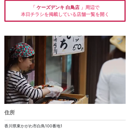
「
ケーズデンキ
白鳥店
」周辺で
本日チラシを掲載している店舗一覧を開く
住所
香川県東かがわ市白鳥100番地1