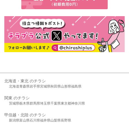
北海道・東北 のチラシ
北海道
青森県
岩手県
宮城県
秋田県
山形県
福島県
関東 のチラシ
茨城県
栃木県
群馬県
埼玉県
千葉県
東京都
神奈川県
甲信越・北陸 のチラシ
新潟県
富山県
石川県
福井県
山梨県
長野県