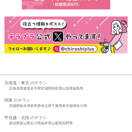
北海道・東北 のチラシ
北海道
青森県
岩手県
宮城県
秋田県
山形県
福島県
関東 のチラシ
茨城県
栃木県
群馬県
埼玉県
千葉県
東京都
神奈川県
甲信越・北陸 のチラシ
新潟県
富山県
石川県
福井県
山梨県
長野県