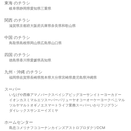
東海 のチラシ
岐阜県
静岡県
愛知県
三重県
関西 のチラシ
滋賀県
京都府
大阪府
兵庫県
奈良県
和歌山県
中国 のチラシ
鳥取県
島根県
岡山県
広島県
山口県
四国 のチラシ
徳島県
香川県
愛媛県
高知県
九州・沖縄 のチラシ
福岡県
佐賀県
長崎県
熊本県
大分県
宮崎県
鹿児島県
沖縄県
スーパー
いなげや
西條
アマノパークス
ベイシア
ビッグヨーサン
イトーヨーカドー
イオン
カスミ
マルエツ
スーパーバリュー
ヤオコー
オーケー
ヨークベニマル
ツルヤ
マルト
オギノ
エスマート
ライフ
業務スーパー
いかり
フジグラン
ダイレックス
サンエー
イズミヤ
ホームセンター
島忠
コメリ
ナフコ
コーナン
カインズ
アストロプロダクツ
DCM