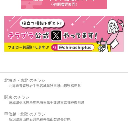
北海道・東北 のチラシ
北海道
青森県
岩手県
宮城県
秋田県
山形県
福島県
関東 のチラシ
茨城県
栃木県
群馬県
埼玉県
千葉県
東京都
神奈川県
甲信越・北陸 のチラシ
新潟県
富山県
石川県
福井県
山梨県
長野県