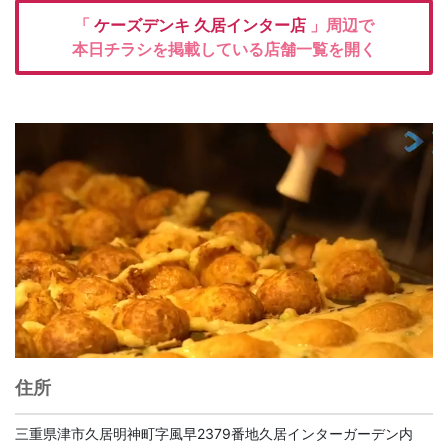
「
ケーズデンキ
久居インター店
」周辺で
本日チラシを掲載している店舗一覧を開く
住所
三重県津市久居明神町字風早2379番地久居インターガーデン内