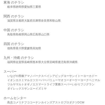
東海 のチラシ
岐阜県
静岡県
愛知県
三重県
関西 のチラシ
滋賀県
京都府
大阪府
兵庫県
奈良県
和歌山県
中国 のチラシ
鳥取県
島根県
岡山県
広島県
山口県
四国 のチラシ
徳島県
香川県
愛媛県
高知県
九州・沖縄 のチラシ
福岡県
佐賀県
長崎県
熊本県
大分県
宮崎県
鹿児島県
沖縄県
スーパー
いなげや
西條
アマノパークス
ベイシア
ビッグヨーサン
イトーヨーカドー
イオン
カスミ
マルエツ
スーパーバリュー
ヤオコー
オーケー
ヨークベニマル
ツルヤ
マルト
オギノ
エスマート
ライフ
業務スーパー
いかり
フジグラン
ダイレックス
サンエー
イズミヤ
ホームセンター
島忠
コメリ
ナフコ
コーナン
カインズ
アストロプロダクツ
DCM