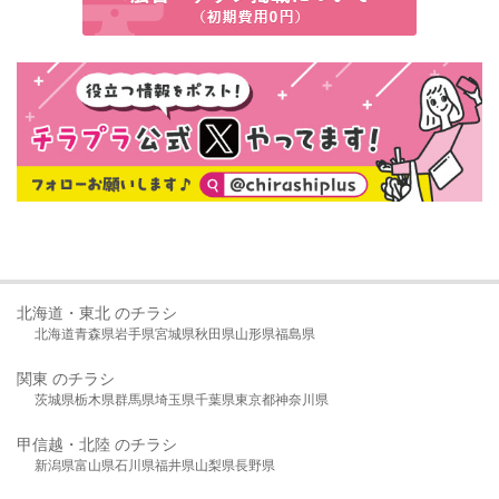
北海道・東北 のチラシ
北海道
青森県
岩手県
宮城県
秋田県
山形県
福島県
関東 のチラシ
茨城県
栃木県
群馬県
埼玉県
千葉県
東京都
神奈川県
甲信越・北陸 のチラシ
新潟県
富山県
石川県
福井県
山梨県
長野県