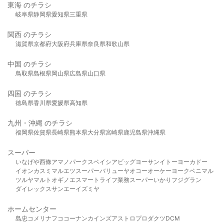
東海 のチラシ
岐阜県
静岡県
愛知県
三重県
関西 のチラシ
滋賀県
京都府
大阪府
兵庫県
奈良県
和歌山県
中国 のチラシ
鳥取県
島根県
岡山県
広島県
山口県
四国 のチラシ
徳島県
香川県
愛媛県
高知県
九州・沖縄 のチラシ
福岡県
佐賀県
長崎県
熊本県
大分県
宮崎県
鹿児島県
沖縄県
スーパー
いなげや
西條
アマノパークス
ベイシア
ビッグヨーサン
イトーヨーカドー
イオン
カスミ
マルエツ
スーパーバリュー
ヤオコー
オーケー
ヨークベニマル
ツルヤ
マルト
オギノ
エスマート
ライフ
業務スーパー
いかり
フジグラン
ダイレックス
サンエー
イズミヤ
ホームセンター
島忠
コメリ
ナフコ
コーナン
カインズ
アストロプロダクツ
DCM