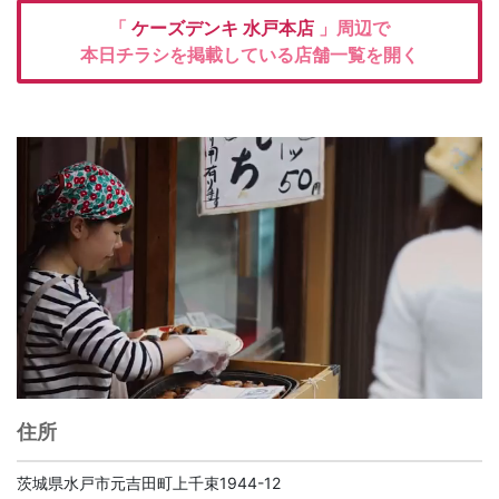
「
ケーズデンキ
水戸本店
」周辺で
本日チラシを掲載している店舗一覧を開く
住所
茨城県水戸市元吉田町上千束1944-12