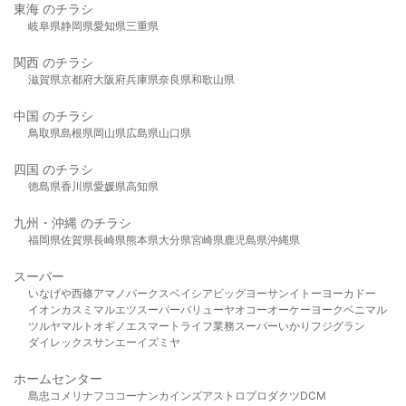
東海 のチラシ
岐阜県
静岡県
愛知県
三重県
関西 のチラシ
滋賀県
京都府
大阪府
兵庫県
奈良県
和歌山県
中国 のチラシ
鳥取県
島根県
岡山県
広島県
山口県
四国 のチラシ
徳島県
香川県
愛媛県
高知県
九州・沖縄 のチラシ
福岡県
佐賀県
長崎県
熊本県
大分県
宮崎県
鹿児島県
沖縄県
スーパー
いなげや
西條
アマノパークス
ベイシア
ビッグヨーサン
イトーヨーカドー
イオン
カスミ
マルエツ
スーパーバリュー
ヤオコー
オーケー
ヨークベニマル
ツルヤ
マルト
オギノ
エスマート
ライフ
業務スーパー
いかり
フジグラン
ダイレックス
サンエー
イズミヤ
ホームセンター
島忠
コメリ
ナフコ
コーナン
カインズ
アストロプロダクツ
DCM