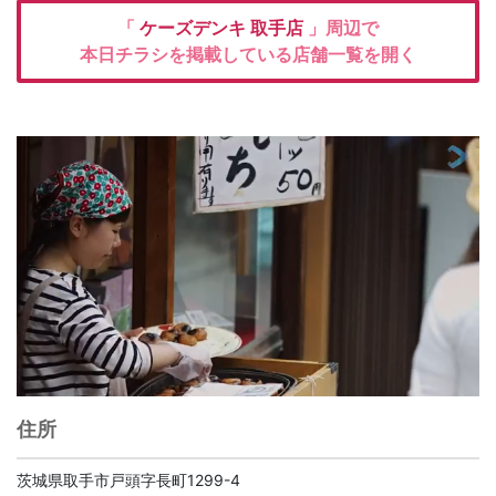
「
ケーズデンキ
取手店
」周辺で
本日チラシを掲載している店舗一覧を開く
住所
茨城県取手市戸頭字長町1299-4