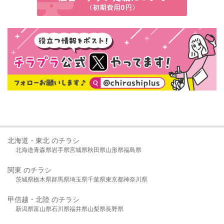
北海道・東北 のチラシ
北海道
青森県
岩手県
宮城県
秋田県
山形県
福島県
関東 のチラシ
茨城県
栃木県
群馬県
埼玉県
千葉県
東京都
神奈川県
甲信越・北陸 のチラシ
新潟県
富山県
石川県
福井県
山梨県
長野県