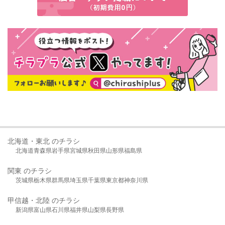
北海道・東北 のチラシ
北海道
青森県
岩手県
宮城県
秋田県
山形県
福島県
関東 のチラシ
茨城県
栃木県
群馬県
埼玉県
千葉県
東京都
神奈川県
甲信越・北陸 のチラシ
新潟県
富山県
石川県
福井県
山梨県
長野県