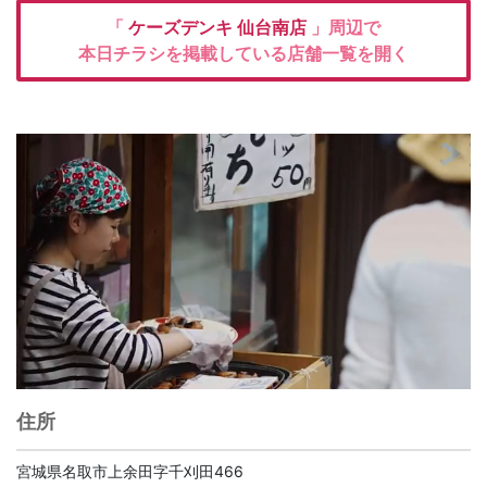
「
ケーズデンキ
仙台南店
」周辺で
本日チラシを掲載している店舗一覧を開く
住所
宮城県名取市上余田字千刈田466