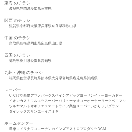
東海 のチラシ
岐阜県
静岡県
愛知県
三重県
関西 のチラシ
滋賀県
京都府
大阪府
兵庫県
奈良県
和歌山県
中国 のチラシ
鳥取県
島根県
岡山県
広島県
山口県
四国 のチラシ
徳島県
香川県
愛媛県
高知県
九州・沖縄 のチラシ
福岡県
佐賀県
長崎県
熊本県
大分県
宮崎県
鹿児島県
沖縄県
スーパー
いなげや
西條
アマノパークス
ベイシア
ビッグヨーサン
イトーヨーカドー
イオン
カスミ
マルエツ
スーパーバリュー
ヤオコー
オーケー
ヨークベニマル
ツルヤ
マルト
オギノ
エスマート
ライフ
業務スーパー
いかり
フジグラン
ダイレックス
サンエー
イズミヤ
ホームセンター
島忠
コメリ
ナフコ
コーナン
カインズ
アストロプロダクツ
DCM