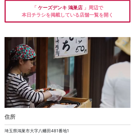
「
ケーズデンキ
鴻巣店
」周辺で
本日チラシを掲載している店舗一覧を開く
住所
埼玉県鴻巣市大字八幡田481番地1