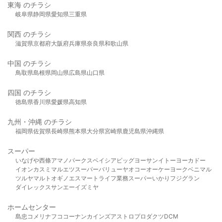
東海 のチラシ
岐阜県
静岡県
愛知県
三重県
関西 のチラシ
滋賀県
京都府
大阪府
兵庫県
奈良県
和歌山県
中国 のチラシ
鳥取県
島根県
岡山県
広島県
山口県
四国 のチラシ
徳島県
香川県
愛媛県
高知県
九州・沖縄 のチラシ
福岡県
佐賀県
長崎県
熊本県
大分県
宮崎県
鹿児島県
沖縄県
スーパー
いなげや
西條
アマノパークス
ベイシア
ビッグヨーサン
イトーヨーカドー
イオン
カスミ
マルエツ
スーパーバリュー
ヤオコー
オーケー
ヨークベニマル
ツルヤ
マルト
オギノ
エスマート
ライフ
業務スーパー
いかり
フジグラン
ダイレックス
サンエー
イズミヤ
ホームセンター
島忠
コメリ
ナフコ
コーナン
カインズ
アストロプロダクツ
DCM