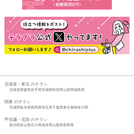
北海道・東北 のチラシ
北海道
青森県
岩手県
宮城県
秋田県
山形県
福島県
関東 のチラシ
茨城県
栃木県
群馬県
埼玉県
千葉県
東京都
神奈川県
甲信越・北陸 のチラシ
新潟県
富山県
石川県
福井県
山梨県
長野県