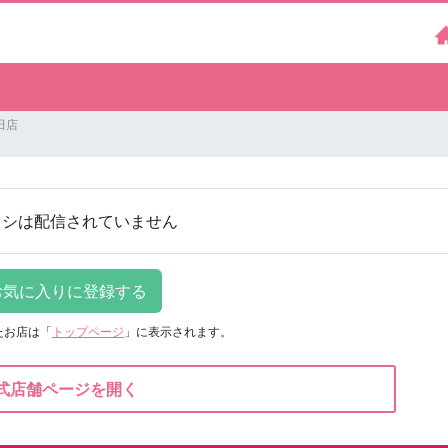
田店
ラシは配信されていません
たお店は
「
トップページ
」に表示されます。
式店舗ページを開く