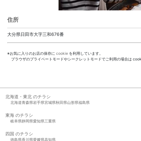
住所
大分県日田市大字三和676番
※お気に入りのお店の保存に
cookie
を利用しています。
ブラウザのプライベートモードやシークレットモードでご利用の場合は coo
北海道・東北 のチラシ
北海道
青森県
岩手県
宮城県
秋田県
山形県
福島県
東海 のチラシ
岐阜県
静岡県
愛知県
三重県
四国 のチラシ
徳島県
香川県
愛媛県
高知県