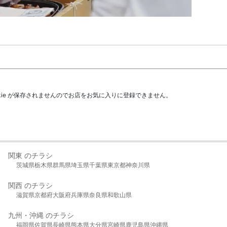
kie が保存されませんのでお店をお気に入りに登録できません。
関東 のチラシ
茨城県
栃木県
群馬県
埼玉県
千葉県
東京都
神奈川県
関西 のチラシ
滋賀県
京都府
大阪府
兵庫県
奈良県
和歌山県
九州・沖縄 のチラシ
福岡県
佐賀県
長崎県
熊本県
大分県
宮崎県
鹿児島県
沖縄県