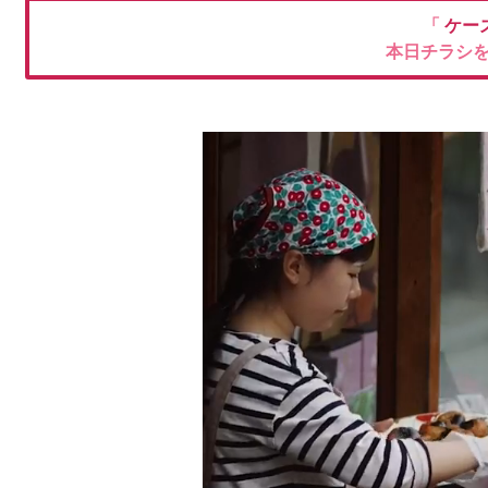
「
ケー
本日チラシ