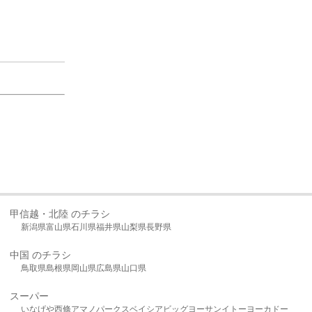
甲信越・北陸 のチラシ
新潟県
富山県
石川県
福井県
山梨県
長野県
中国 のチラシ
鳥取県
島根県
岡山県
広島県
山口県
スーパー
いなげや
西條
アマノパークス
ベイシア
ビッグヨーサン
イトーヨーカドー