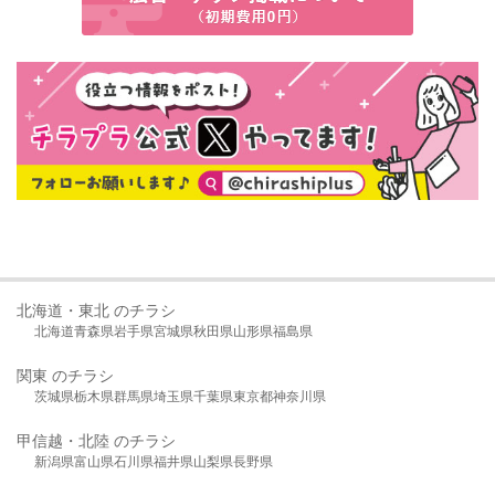
北海道・東北 のチラシ
北海道
青森県
岩手県
宮城県
秋田県
山形県
福島県
関東 のチラシ
茨城県
栃木県
群馬県
埼玉県
千葉県
東京都
神奈川県
甲信越・北陸 のチラシ
新潟県
富山県
石川県
福井県
山梨県
長野県