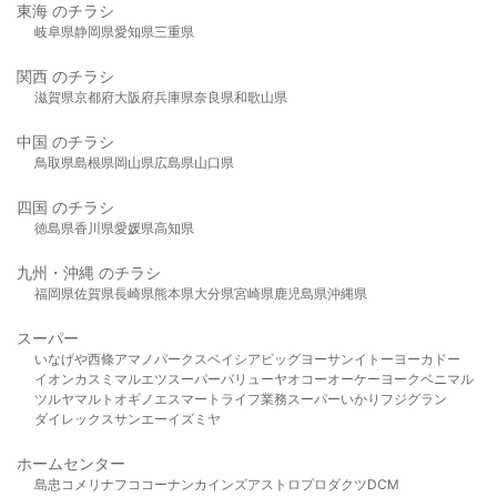
東海 のチラシ
岐阜県
静岡県
愛知県
三重県
関西 のチラシ
滋賀県
京都府
大阪府
兵庫県
奈良県
和歌山県
中国 のチラシ
鳥取県
島根県
岡山県
広島県
山口県
四国 のチラシ
徳島県
香川県
愛媛県
高知県
九州・沖縄 のチラシ
福岡県
佐賀県
長崎県
熊本県
大分県
宮崎県
鹿児島県
沖縄県
スーパー
いなげや
西條
アマノパークス
ベイシア
ビッグヨーサン
イトーヨーカドー
イオン
カスミ
マルエツ
スーパーバリュー
ヤオコー
オーケー
ヨークベニマル
ツルヤ
マルト
オギノ
エスマート
ライフ
業務スーパー
いかり
フジグラン
ダイレックス
サンエー
イズミヤ
ホームセンター
島忠
コメリ
ナフコ
コーナン
カインズ
アストロプロダクツ
DCM