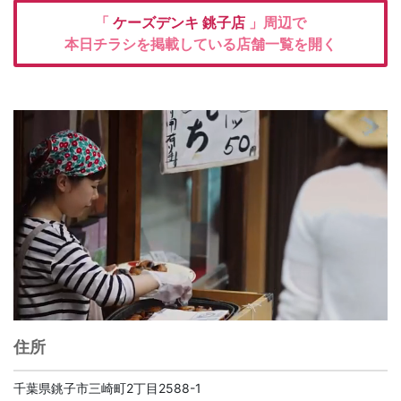
「
ケーズデンキ
銚子店
」周辺で
本日チラシを掲載している店舗一覧を開く
住所
千葉県銚子市三崎町2丁目2588-1