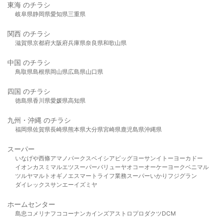
東海 のチラシ
岐阜県
静岡県
愛知県
三重県
関西 のチラシ
滋賀県
京都府
大阪府
兵庫県
奈良県
和歌山県
中国 のチラシ
鳥取県
島根県
岡山県
広島県
山口県
四国 のチラシ
徳島県
香川県
愛媛県
高知県
九州・沖縄 のチラシ
福岡県
佐賀県
長崎県
熊本県
大分県
宮崎県
鹿児島県
沖縄県
スーパー
いなげや
西條
アマノパークス
ベイシア
ビッグヨーサン
イトーヨーカドー
イオン
カスミ
マルエツ
スーパーバリュー
ヤオコー
オーケー
ヨークベニマル
ツルヤ
マルト
オギノ
エスマート
ライフ
業務スーパー
いかり
フジグラン
ダイレックス
サンエー
イズミヤ
ホームセンター
島忠
コメリ
ナフコ
コーナン
カインズ
アストロプロダクツ
DCM