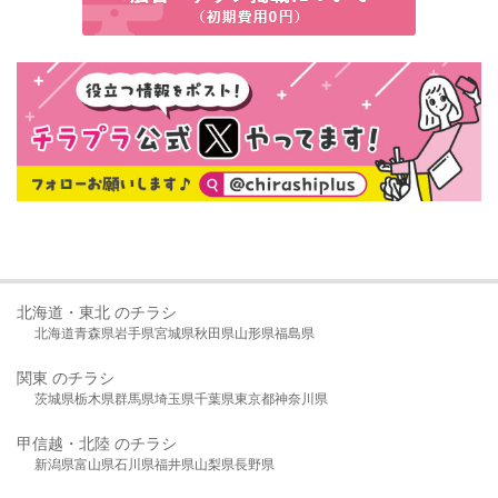
北海道・東北 のチラシ
北海道
青森県
岩手県
宮城県
秋田県
山形県
福島県
関東 のチラシ
茨城県
栃木県
群馬県
埼玉県
千葉県
東京都
神奈川県
甲信越・北陸 のチラシ
新潟県
富山県
石川県
福井県
山梨県
長野県