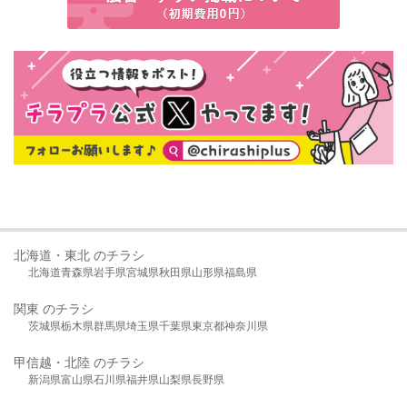
北海道・東北 のチラシ
北海道
青森県
岩手県
宮城県
秋田県
山形県
福島県
関東 のチラシ
茨城県
栃木県
群馬県
埼玉県
千葉県
東京都
神奈川県
甲信越・北陸 のチラシ
新潟県
富山県
石川県
福井県
山梨県
長野県