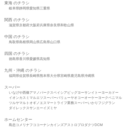
東海 のチラシ
岐阜県
静岡県
愛知県
三重県
関西 のチラシ
滋賀県
京都府
大阪府
兵庫県
奈良県
和歌山県
中国 のチラシ
鳥取県
島根県
岡山県
広島県
山口県
四国 のチラシ
徳島県
香川県
愛媛県
高知県
九州・沖縄 のチラシ
福岡県
佐賀県
長崎県
熊本県
大分県
宮崎県
鹿児島県
沖縄県
スーパー
いなげや
西條
アマノパークス
ベイシア
ビッグヨーサン
イトーヨーカドー
イオン
カスミ
マルエツ
スーパーバリュー
ヤオコー
オーケー
ヨークベニマル
ツルヤ
マルト
オギノ
エスマート
ライフ
業務スーパー
いかり
フジグラン
ダイレックス
サンエー
イズミヤ
ホームセンター
島忠
コメリ
ナフコ
コーナン
カインズ
アストロプロダクツ
DCM