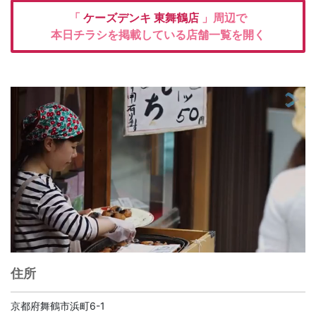
「
ケーズデンキ
東舞鶴店
」周辺で
本日チラシを掲載している店舗一覧を開く
住所
京都府舞鶴市浜町6-1