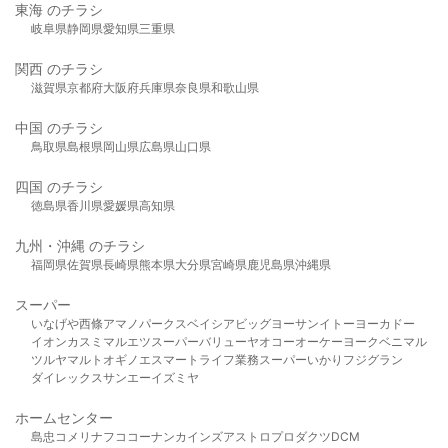
東海 のチラシ
岐阜県
静岡県
愛知県
三重県
関西 のチラシ
滋賀県
京都府
大阪府
兵庫県
奈良県
和歌山県
中国 のチラシ
鳥取県
島根県
岡山県
広島県
山口県
四国 のチラシ
徳島県
香川県
愛媛県
高知県
九州・沖縄 のチラシ
福岡県
佐賀県
長崎県
熊本県
大分県
宮崎県
鹿児島県
沖縄県
スーパー
いなげや
西條
アマノパークス
ベイシア
ビッグヨーサン
イトーヨーカドー
イオン
カスミ
マルエツ
スーパーバリュー
ヤオコー
オーケー
ヨークベニマル
ツルヤ
マルト
オギノ
エスマート
ライフ
業務スーパー
いかり
フジグラン
ダイレックス
サンエー
イズミヤ
ホームセンター
島忠
コメリ
ナフコ
コーナン
カインズ
アストロプロダクツ
DCM