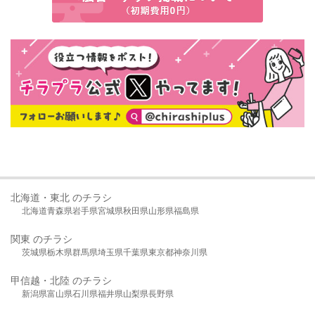
北海道・東北 のチラシ
北海道
青森県
岩手県
宮城県
秋田県
山形県
福島県
関東 のチラシ
茨城県
栃木県
群馬県
埼玉県
千葉県
東京都
神奈川県
甲信越・北陸 のチラシ
新潟県
富山県
石川県
福井県
山梨県
長野県