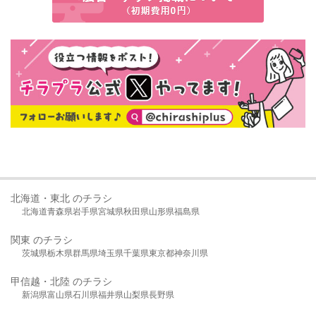
北海道・東北 のチラシ
北海道
青森県
岩手県
宮城県
秋田県
山形県
福島県
関東 のチラシ
茨城県
栃木県
群馬県
埼玉県
千葉県
東京都
神奈川県
甲信越・北陸 のチラシ
新潟県
富山県
石川県
福井県
山梨県
長野県