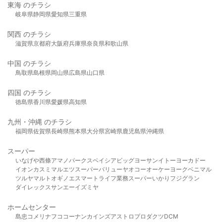
東海 のチラシ
岐阜県
静岡県
愛知県
三重県
関西 のチラシ
滋賀県
京都府
大阪府
兵庫県
奈良県
和歌山県
中国 のチラシ
鳥取県
島根県
岡山県
広島県
山口県
四国 のチラシ
徳島県
香川県
愛媛県
高知県
九州・沖縄 のチラシ
福岡県
佐賀県
長崎県
熊本県
大分県
宮崎県
鹿児島県
沖縄県
スーパー
いなげや
西條
アマノパークス
ベイシア
ビッグヨーサン
イトーヨーカドー
イオン
カスミ
マルエツ
スーパーバリュー
ヤオコー
オーケー
ヨークベニマル
ツルヤ
マルト
オギノ
エスマート
ライフ
業務スーパー
いかり
フジグラン
ダイレックス
サンエー
イズミヤ
ホームセンター
島忠
コメリ
ナフコ
コーナン
カインズ
アストロプロダクツ
DCM