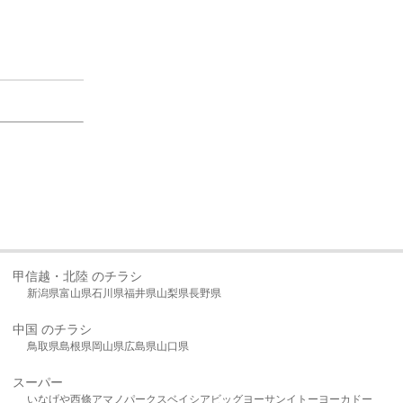
甲信越・北陸 のチラシ
新潟県
富山県
石川県
福井県
山梨県
長野県
中国 のチラシ
鳥取県
島根県
岡山県
広島県
山口県
スーパー
いなげや
西條
アマノパークス
ベイシア
ビッグヨーサン
イトーヨーカドー