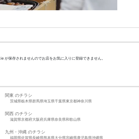
kie が保存されませんのでお店をお気に入りに登録できません。
関東 のチラシ
茨城県
栃木県
群馬県
埼玉県
千葉県
東京都
神奈川県
関西 のチラシ
滋賀県
京都府
大阪府
兵庫県
奈良県
和歌山県
九州・沖縄 のチラシ
福岡県
佐賀県
長崎県
熊本県
大分県
宮崎県
鹿児島県
沖縄県