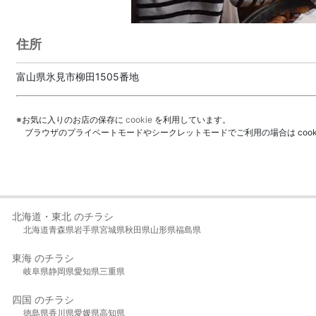
住所
富山県氷見市柳田1505番地
※お気に入りのお店の保存に
cookie
を利用しています。
ブラウザのプライベートモードやシークレットモードでご利用の場合は coo
北海道・東北 のチラシ
北海道
青森県
岩手県
宮城県
秋田県
山形県
福島県
東海 のチラシ
岐阜県
静岡県
愛知県
三重県
四国 のチラシ
徳島県
香川県
愛媛県
高知県