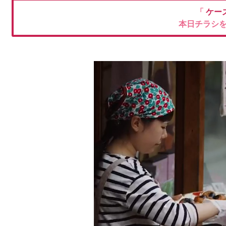
「
ケー
本日チラシ