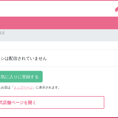
見店
ラシは配信されていません
たお店は
「
トップページ
」に表示されます。
式店舗ページを開く