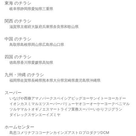
東海 のチラシ
岐阜県
静岡県
愛知県
三重県
関西 のチラシ
滋賀県
京都府
大阪府
兵庫県
奈良県
和歌山県
中国 のチラシ
鳥取県
島根県
岡山県
広島県
山口県
四国 のチラシ
徳島県
香川県
愛媛県
高知県
九州・沖縄 のチラシ
福岡県
佐賀県
長崎県
熊本県
大分県
宮崎県
鹿児島県
沖縄県
スーパー
いなげや
西條
アマノパークス
ベイシア
ビッグヨーサン
イトーヨーカドー
イオン
カスミ
マルエツ
スーパーバリュー
ヤオコー
オーケー
ヨークベニマル
ツルヤ
マルト
オギノ
エスマート
ライフ
業務スーパー
いかり
フジグラン
ダイレックス
サンエー
イズミヤ
ホームセンター
島忠
コメリ
ナフコ
コーナン
カインズ
アストロプロダクツ
DCM