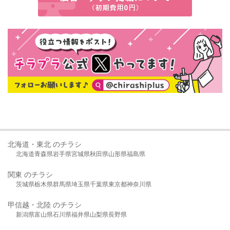
北海道・東北 のチラシ
北海道
青森県
岩手県
宮城県
秋田県
山形県
福島県
関東 のチラシ
茨城県
栃木県
群馬県
埼玉県
千葉県
東京都
神奈川県
甲信越・北陸 のチラシ
新潟県
富山県
石川県
福井県
山梨県
長野県